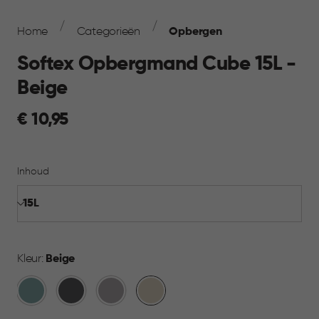
Breadcrumb
Navigation
Home
Categorieën
Opbergen
Softex Opbergmand Cube 15L -
Beige
€
€ 10,95
10,95
Inhoud
Kleur:
Beige
Blauw
Antraciet
Taupe
Beige