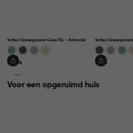
Softex Opbergmand Cube 15L - Antraciet
Softex Opbergmand 
Blauw
Antraciet
Taupe
Beige
Antraciet
Taupe
Blauw
B
€
€
€ 10,95
€ 9,95
IN
IN
10,95
9,95
WINKELMAND
WINKELMAND
Voor een opgeruimd huis