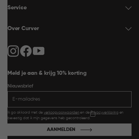
Service
Over Curver
Meld je aan & krijg 10% korting
Nieuwsbrief
Ik ga akkoord met de
verkoopvoorwaarden
en de
Privacyverklaring
en
bevestig dat ik mijn gegevens heb gecontroleerd.
AANMELDEN