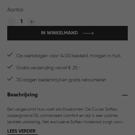
Aantal
Quantity:
IN WINKELMAND
Op werkdagen voor 14:00 besteld, morgen in huis
Gratis verzending vanaf € 25,-
30 dagen bedenktijd en gratis retourneren
Beschrijving
Een opgeruimd huis voelt als thuiskomen. De Curver Softex
opbergmand 15L combineert comfort en stijl in een zachte,
textiele uitstraling. Het exclusieve Softex materiaal zorgt voor
een warme look die past in elke ruimte. Met een inhoud van 15
LEES VERDER
liter is deze mand ideaal voor plaids, speelgoed, tijdschriften,