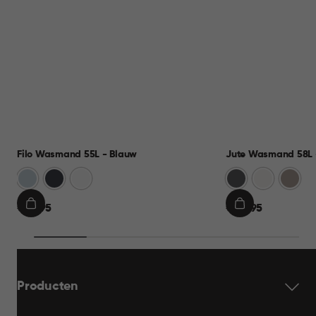
Filo Wasmand 55L - Blauw
Jute Wasmand 58L -
Blauw
Antraciet
Wit
Antraciet
Wit
Taupe
€
€
€ 21,95
€ 22,95
IN
IN
21,95
22,95
WINKELMAND
WINKELMAND
Producten