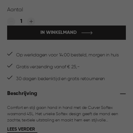
Aantal
Quantity:
IN WINKELMAND
Op werkdagen voor 14:00 besteld, morgen in huis
Gratis verzending vanaf € 25,-
30 dagen bedenktijd en gratis retourneren
Beschrijving
Comfort en stijl gaan hand in hand met de Curver Softex
wasmand 45L. Het unieke Softex design geeft de mand een
zachte, textiele uitstraling en maakt hem een stijlvolle
eyecatcher in huis. Dankzij de vier comfortabele handgrepen
LEES VERDER
draag je de wasmand gemakkelijk op de heup en heb je één