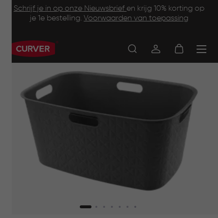
Footer
Skip
Schrijf je in op onze Nieuwsbrief
en krijg 10% korting op
to
je 1e bestelling.
Voorwaarden van toepassing
Information
main
content
Main
navigation