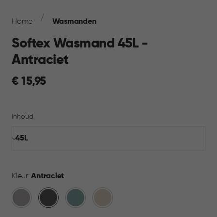
Breadcrumb
Navigation
Home
Wasmanden
Softex Wasmand 45L -
Antraciet
€
€ 15,95
15,95
Inhoud
Kleur:
Antraciet
Taupe
Antraciet
Blauw
Beige