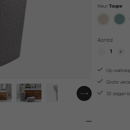
Kleur:
Taupe
Beige
Blauw
Aantal
Quantity
Op werkdage
Gratis verz
30 dagen be