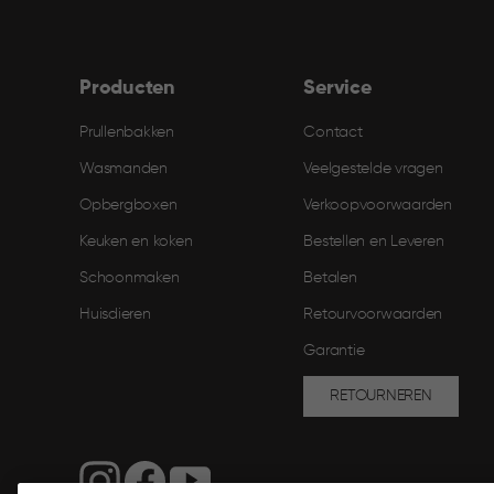
Producten
Service
Prullenbakken
Contact
Wasmanden
Veelgestelde vragen
Opbergboxen
Verkoopvoorwaarden
Keuken en koken
Bestellen en Leveren​
Schoonmaken
Betalen
Huisdieren
Retourvoorwaarden
Garantie
RETOURNEREN