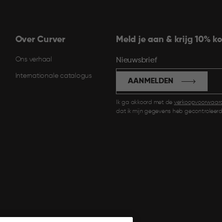
Over Curver
Meld je aan & krijg 10% ko
Ons verhaal
Nieuwsbrief
Internationale catalogus
AANMELDEN
Ik ga akkoord met de
verkoopvoorwaar
dat ik mijn gegevens heb gecontroleerd