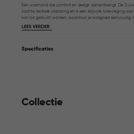
Een wasmand die comfort en design samenbrengt. De Curve
zachte, textiele uitstraling en is een stijlvolle toevoeging aan de badkamer. De deksel o
kan los gebruikt worden, waardoor je wasgoed eenvoudig in
handgrepen verplaats je de mand moeiteloos door het huis.
LEES VERDER
voor dagelijks gebruik en mooi te combineren met de Sof
Specificaties
Collectie