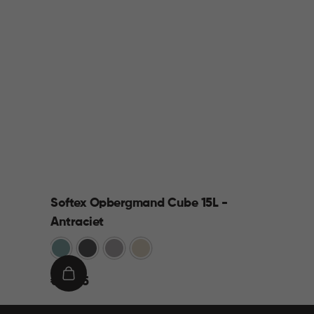
Softex Opbergmand Cube 15L -
Antraciet
Blauw
Antraciet
Taupe
Beige
€
IN
€ 10,95
10,95
WINKELMAND