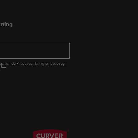
rting
den
en de
Privacyverklaring
en bevestig
.