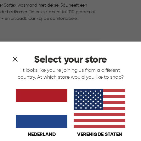
r Softex wasmand met deksel 56L heeft een
pent tot 110 graden of
- en uitlaadt. Dankzij de comfortabele
 Met zijn royale inhoud is deze wasmand ideaal
tex heupwasmand.
Select your store
It looks like you’re joining us from a different
country. At which store would you like to shop?
NEDERLAND
VERENIGDE STATEN