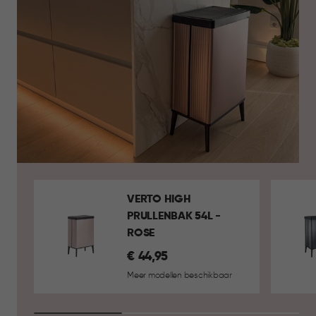
VERTO HIGH
PRULLENBAK 54L -
ROSE
€
€ 44,95
44,95
Meer modellen beschikbaar