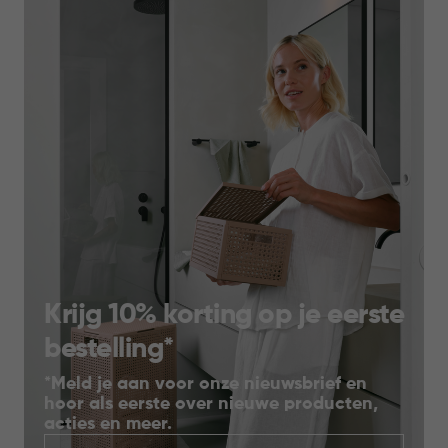
Krijg 10% korting op je eerste
bestelling*
*Meld je aan voor onze nieuwsbrief en
hoor als eerste over nieuwe producten,
acties en meer.
Nieuwsbrief
*