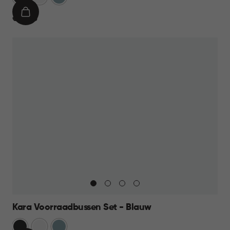
IN
€
€ 39,95
WINKELMAND
39,95
Kara Voorraadbussen Set - Blauw
Antraciet
Wit
Blauw