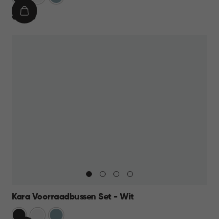
IN
€
€ 39,95
WINKELMAND
39,95
Kara Voorraadbussen Set - Wit
Antraciet
Wit
Blauw