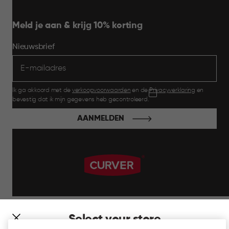
Meld je aan & krijg 10% korting
Nieuwsbrief
Ik ga akkoord met de
verkoopvoorwaarden
en de
Privacyverklaring
en
bevestig dat ik mijn gegevens heb gecontroleerd.
AANMELDEN
label.payment
Select your store