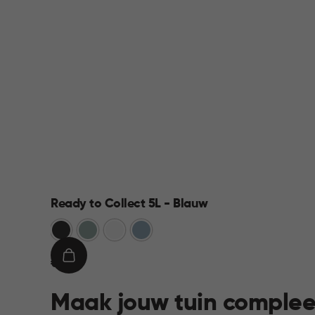
Ready to Collect 5L - Blauw
Donkergrijs
Groen
Wit
Blauw
€
IN
€ 9,95
9,95
WINKELMAND
Maak jouw tuin complee