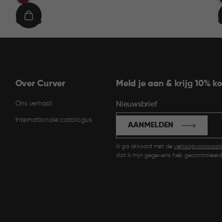
€
IN
€ 19,95
€
19,95
9
WINKELMAND
Over Curver
Meld je aan & krijg 10% ko
Ons verhaal
Nieuwsbrief
Internationale catalogus
AANMELDEN
Ik ga akkoord met de
verkoopvoorwaar
dat ik mijn gegevens heb gecontroleerd