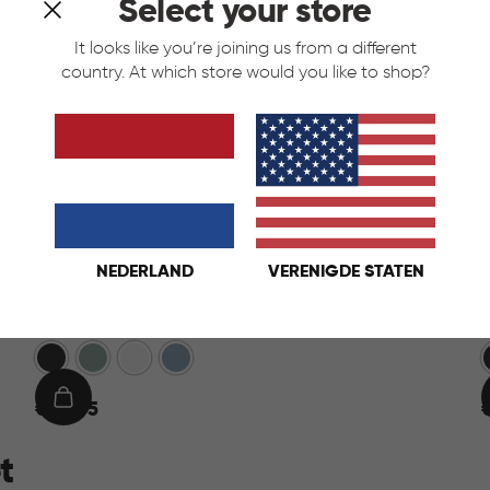
Select your store
It looks like you’re joining us from a different
country. At which store would you like to shop?
NEDERLAND
VERENIGDE STATEN
Ready to Collect 30L - Blauw
Donkergrijs
Groen
Wit
Blauw
€
IN
€ 24,95
24,95
2
WINKELMAND
t