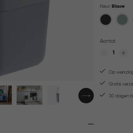
Kleur:
Blauw
Donkergrijs
Groen
Aantal
Quantity
Op werkdage
Gratis verz
30 dagen be