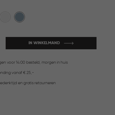
Wit
Blauw
IN WINKELMAND
:
n voor 14:00 besteld, morgen in huis
ending vanaf € 25,-
▶
denktijd en gratis retourneren