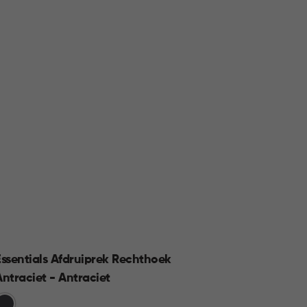
Essentials Afdruiprek Rechthoek
Smart
Antraciet - Antraciet
Groen
rijs