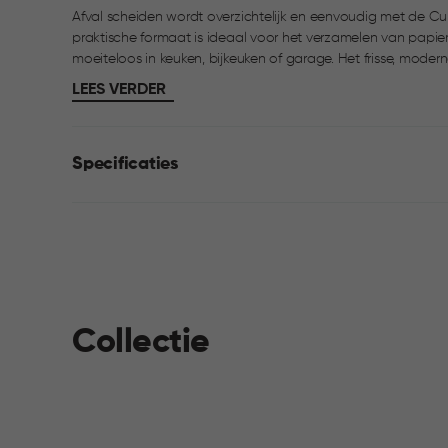
Afval scheiden wordt overzichtelijk en eenvoudig met de Cur
praktische formaat is ideaal voor het verzamelen van papier,
moeiteloos in keuken, bijkeuken of garage. Het frisse, moderne design sluit aan bij elke ruimte. Dankzij het
slimme split-lid heb je aan de voorkant eenvoudig toegang,
LEES VERDER
grote handvat aan de achterzijde en de comfortabele greep
makkelijk.
Specificaties
Collectie