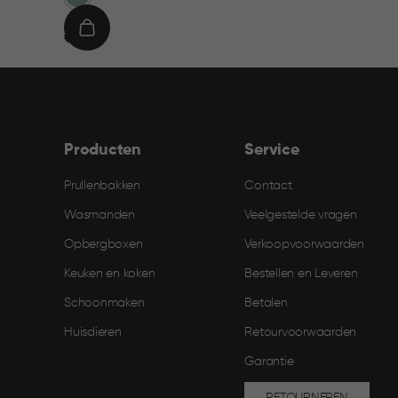
€
IN
€ 9,95
9,95
WINKELMAND
Producten
Service
Prullenbakken
Contact
Wasmanden
Veelgestelde vragen
Opbergboxen
Verkoopvoorwaarden
Keuken en koken
Bestellen en Leveren​
Schoonmaken
Betalen
Huisdieren
Retourvoorwaarden
Garantie