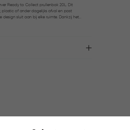
ver Ready to Collect prullenbak 20L. Dit
 plastic of ander dagelijks afval en past
 ook wanneer de prullenbak is gestapeld. Het
 aan de onderkant maken tillen en legen extra