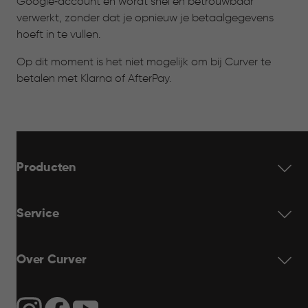
Google‑account en wordt snel en betrouwbaar
verwerkt, zonder dat je opnieuw je betaalgegevens
hoeft in te vullen.
Op dit moment is het niet mogelijk om bij Curver te
betalen met Klarna of AfterPay.
Producten
Service
Over Curver