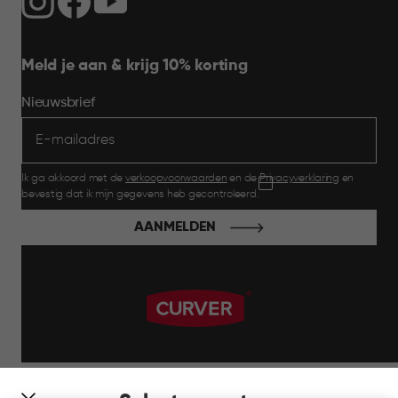
Meld je aan & krijg 10% korting
Nieuwsbrief
Ik ga akkoord met de
verkoopvoorwaarden
en de
Privacyverklaring
en
bevestig dat ik mijn gegevens heb gecontroleerd.
AANMELDEN
label.payment