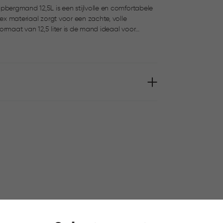
pbergmand 12,5L is een stijlvolle en comfortabele
tex materiaal zorgt voor een zachte, volle
oires. De comfortabele handgrepen maken hem
 manden.