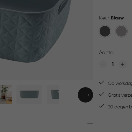
Kleur:
Blauw
Antraciet
Taupe
Aantal
Quantity
Op werkdage
Gratis verz
30 dagen be