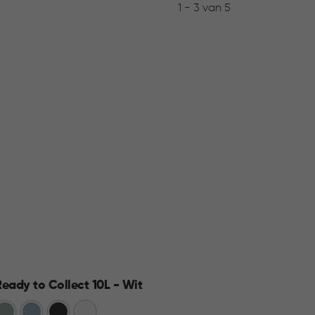
1 - 3 van 5
Ready to Collect 10L - Wit
Jute 
Groen
Blauw
Donkergrijs
Wit
Wit
A