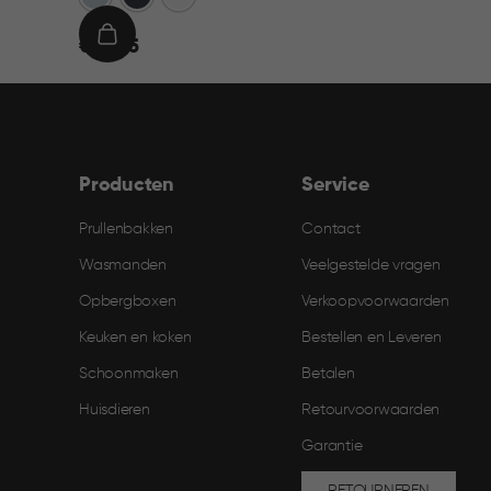
€
IN
€ 21,95
21,95
WINKELMAND
Producten
Service
Prullenbakken
Contact
Wasmanden
Veelgestelde vragen
Opbergboxen
Verkoopvoorwaarden
Keuken en koken
Bestellen en Leveren​
Schoonmaken
Betalen
Huisdieren
Retourvoorwaarden
Garantie