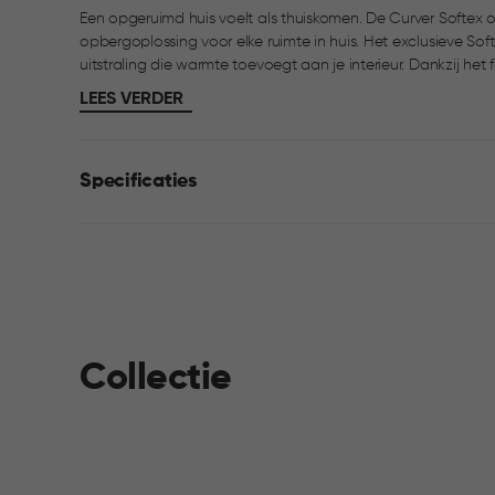
Een opgeruimd huis voelt als thuiskomen. De Curver Softex o
opbergoplossing voor elke ruimte in huis. Het exclusieve Sof
uitstraling die warmte toevoegt aan je interieur. Dankzij het formaat van 12,5 liter is de mand ideaal voor
plaids, tijdschriften, speelgoed, kantoorspullen of access
LEES VERDER
prettig in gebruik. Perfect te combineren met andere Softex
Specificaties
Collectie