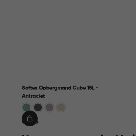
Softex Opbergmand Cube 15L -
Antraciet
Blauw
Antraciet
Taupe
Beige
€
IN
€ 10,95
10,95
WINKELMAND