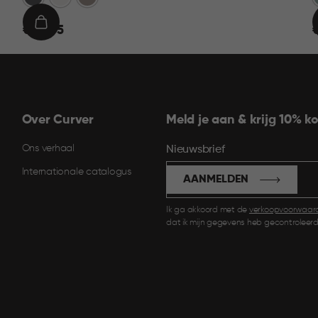
€
IN
€ 22,95
€
22,95
1
WINKELMAND
Over Curver
Meld je aan & krijg 10% ko
Ons verhaal
Nieuwsbrief
Internationale catalogus
AANMELDEN
Ik ga akkoord met de
verkoopvoorwaar
dat ik mijn gegevens heb gecontroleerd