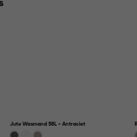
s
Jute Wasmand 58L - Antraciet
Antraciet
Wit
Taupe