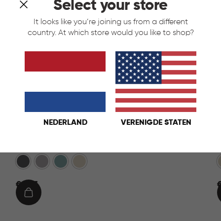
Select your store
It looks like you’re joining us from a different
country. At which store would you like to shop?
NEDERLAND
VERENIGDE STATEN
Softex Opbergmand 12,5L - Blauw
Antraciet
Taupe
Blauw
Beige
€
€ 9,95
€
9,95
1
IN
WINKELMAND