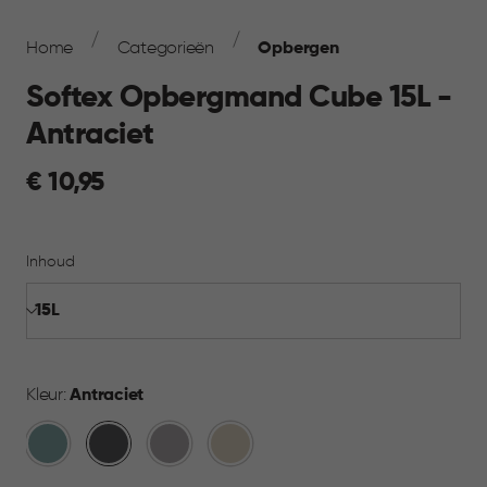
Breadcrumb
Navigation
Home
Categorieën
Opbergen
Softex Opbergmand Cube 15L -
Antraciet
€
€ 10,95
10,95
Inhoud
Kleur:
Antraciet
Blauw
Antraciet
Taupe
Beige