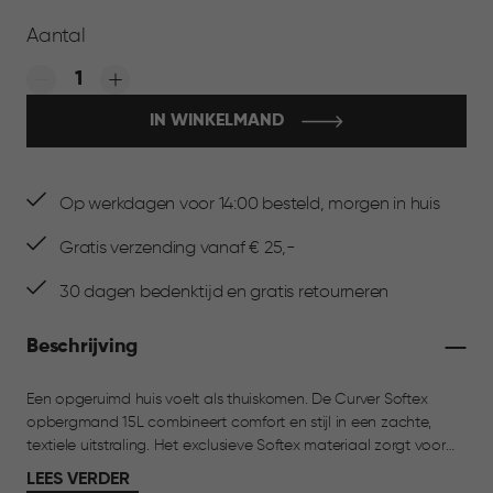
Aantal
Quantity:
IN WINKELMAND
Op werkdagen voor 14:00 besteld, morgen in huis
Gratis verzending vanaf € 25,-
30 dagen bedenktijd en gratis retourneren
Beschrijving
Een opgeruimd huis voelt als thuiskomen. De Curver Softex
opbergmand 15L combineert comfort en stijl in een zachte,
textiele uitstraling. Het exclusieve Softex materiaal zorgt voor
een warme look die past in elke ruimte. Met een inhoud van 15
LEES VERDER
liter is deze mand ideaal voor plaids, speelgoed, tijdschriften,