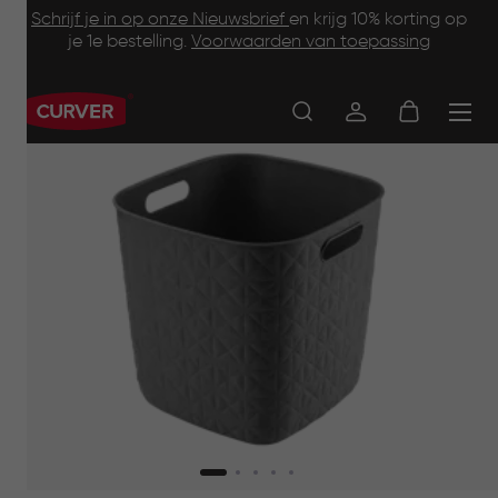
Footer
Skip
Schrijf je in op onze Nieuwsbrief
en krijg 10% korting op
to
je 1e bestelling.
Voorwaarden van toepassing
Information
main
content
Main
navigation