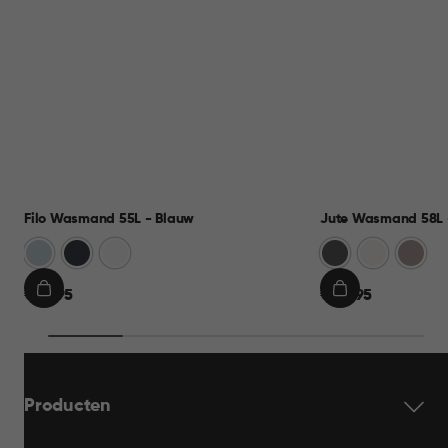
Filo Wasmand 55L - Blauw
Jute Wasmand 58L -
Blauw
Antraciet
Wit
Antraciet
Wit
Taupe
€
€
€ 21,95
€ 22,95
IN
IN
21,95
22,95
WINKELMAND
WINKELMAND
Producten