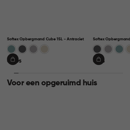
Softex Opbergmand Cube 15L - Antraciet
Softex Opbergmand 
Blauw
Antraciet
Taupe
Beige
Antraciet
Taupe
Blauw
B
€
€
€ 10,95
€ 9,95
IN
IN
10,95
9,95
WINKELMAND
WINKELMAND
Voor een opgeruimd huis