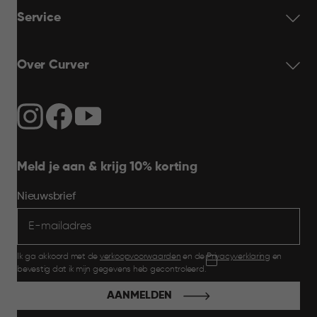
Service
Over Curver
Meld je aan & krijg 10% korting
Nieuwsbrief
Ik ga akkoord met de
verkoopvoorwaarden
en de
Privacyverklaring
en
bevestig dat ik mijn gegevens heb gecontroleerd.
AANMELDEN