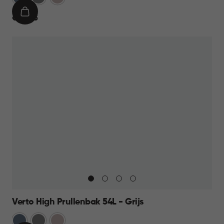
IN
€
€ 44,95
WINKELMAND
44,95
Verto High Prullenbak 54L - Grijs
Blauw
Grijs
Rose