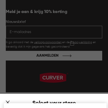
Meld je aan & krijg 10% korting
Nieuwsbrief
Ik ga akkoord met de
verkoopvoorwaarden
en de
Privacyverklaring
en
bevestig dat ik mijn gegevens heb gecontroleerd.
AANMELDEN
label.payment
Select your store