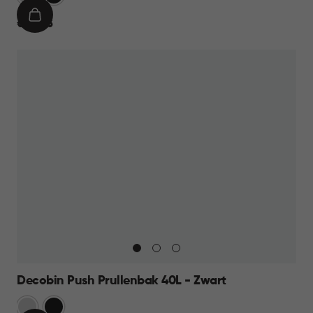
IN
€
€ 44,95
WINKELMAND
44,95
Decobin Push Prullenbak 40L - Zwart
Zilver
Zwart