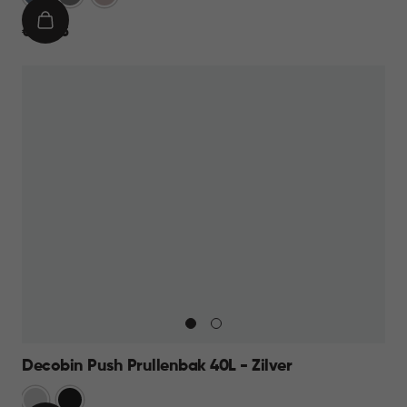
IN
€
€ 44,95
WINKELMAND
44,95
Decobin Push Prullenbak 40L - Zilver
Zilver
Zwart