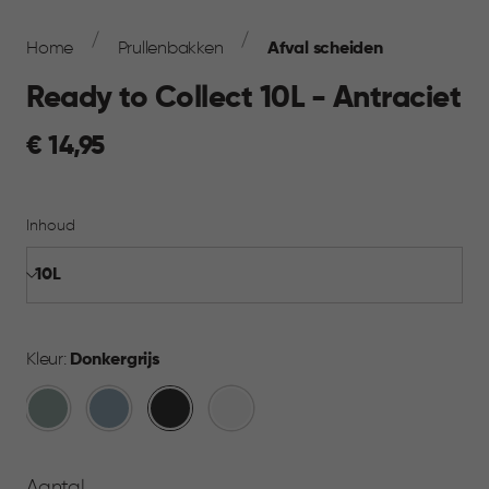
Breadcrumb
Navigation
Home
Prullenbakken
Afval scheiden
Ready to Collect 10L - Antraciet
€
€ 14,95
14,95
Inhoud
Kleur:
Donkergrijs
Groen
Blauw
Donkergrijs
Wit
Aantal