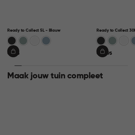
Ready to Collect 5L - Blauw
Ready to Collect 30
Donkergrijs
Groen
Wit
Blauw
Donkergrijs
Groen
Wit
B
€
€
€ 9,95
€ 24,95
IN
IN
9,95
24,95
WINKELMAND
WINKELMAND
Maak jouw tuin compleet