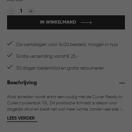
Quantity:
IN WINKELMAND
Op werkdagen voor 14:00 besteld, morgen in huis
Gratis verzending vanaf € 25,-
30 dagen bedenktijd en gratis retourneren
Beschrijving
Afval scheiden wordt extra eenvoudig met de Curver Ready to
Collect prullenbak 10L. Dit praktische formaat is ideaal voor
dagelijks afval en biedt net wat meer ruimte, zonder veel plek in
te nemen. Het frisse, moderne design past moeiteloos in elke
LEES VERDER
keuken. De bak is ontworpen voor dagelijks gebruik. Dankzij het
grote handvat aan de achterzijde en de comfortabele greep