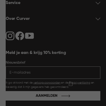
Service
Over Curver
Meld je aan & krijg 10% korting
Nieuwsbrief
Ik ga akkoord met de
verkoopvoorwaarden
en de
Privacyverklaring
en
bevestig dat ik mijn gegevens heb gecontroleerd.
AANMELDEN