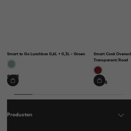
Smart to Go Lunchbox 0,6L + 0,3L - Groen
Smart Cook Ovensch
Transparant/Rood
Groen
Rood
€
€ 9,95
€
€ 19,95
9,95
IN
IN
19,95
WINKELMAND
WINKELMAND
Producten