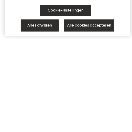
Cookie-instellingen
NEDERLAND
VERENIGDE STATEN
Alles afwijzen
Alle cookies accepteren