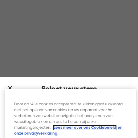
Select your store
It looks like you’re joining us from a different country. At
Door op “Alle cookies accepteren” te klikken gaat u akkoord
which store would you like to shop?
met het opslaan van cookies op uw apparaat voor het
verbeteren van websitenavigatie, het analyseren van
websitegebruik en om ons te helpen bij onze
marketingprojecten.
Lees meer over ons Cookiebeleid
en
onze privacyverklaring.​