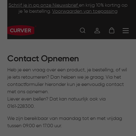
Footer
Skip
Schrijf je in op onze Nieuwsbrief
en krijg 10% korting op
to
je 1e bestelling.
Voorwaarden van toepassing
Information
main
content
Main
navigation
Contact Opnemen
Heb je een vraag over een product, je bestelling, of wil
je iets retourneren? Dan helpen we je graag. Via het
contactformulier hieronder kun je eenvoudig contact
met ons opnemen.
Liever even bellen? Dat kan natuurlijk ook via
0161‑228300.
We zijn bereikbaar van maandag tot en met vrijdag
tussen 09.00 en 17.00 uur.