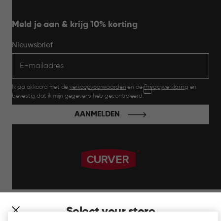
Meld je aan & krijg 10% korting
Nieuwsbrief
Ik ga akkoord met de
verkoopvoorwaarden
en de
Privacyverklaring
en
bevestig dat ik mijn gegevens heb gecontroleerd.
AANMELDEN
label.payment
Select your store