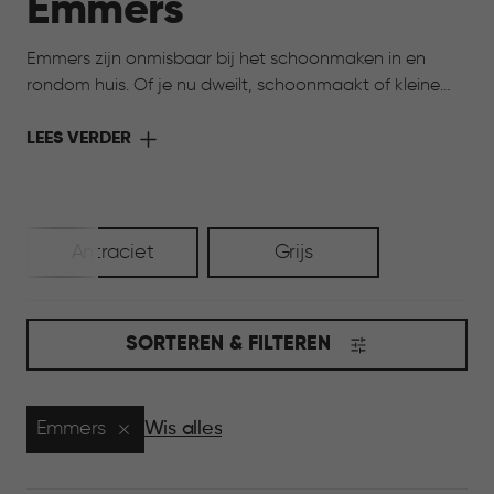
Emmers
Emmers zijn onmisbaar bij het schoonmaken in en
rondom huis. Of je nu dweilt, schoonmaakt of kleine
klussen uitvoert, een goede emmer maakt het werk
een stuk makkelijker. Dankzij het sterke materiaal en
LEES VERDER
het lichte gewicht zijn de emmers van Curver prettig in
gebruik en eenvoudig te legen. Precies wat je nodig
hebt voor dagelijks gebruik.
Antraciet
Grijs
SORTEREN & FILTEREN
Emmers
Wis alles