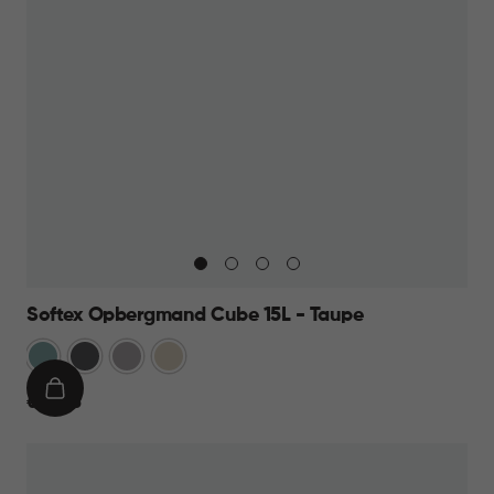
Softex Opbergmand Cube 15L - Taupe
Blauw
Antraciet
Taupe
Beige
IN
€
€ 10,95
WINKELMAND
10,95