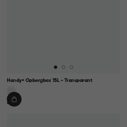
Handy+ Opbergbox 15L - Transparant
Transparant
IN
€
€ 9,95
WINKELMAND
9,95