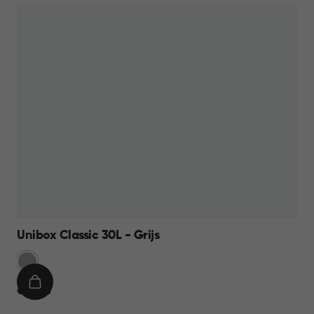
Unibox Classic 30L - Grijs
Grijs
IN
€
€ 14,95
WINKELMAND
14,95