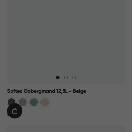
Softex Opbergmand 12,5L - Beige
Antraciet
Taupe
Blauw
Beige
IN
€
€ 9,95
WINKELMAND
9,95