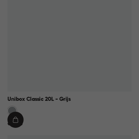
Unibox Classic 20L - Grijs
Grijs
IN
€
€ 12,95
WINKELMAND
12,95