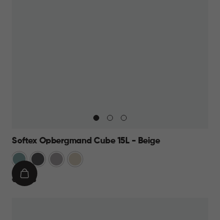
Softex Opbergmand Cube 15L - Beige
Blauw
Antraciet
Taupe
Beige
IN
€
€ 10,95
WINKELMAND
10,95