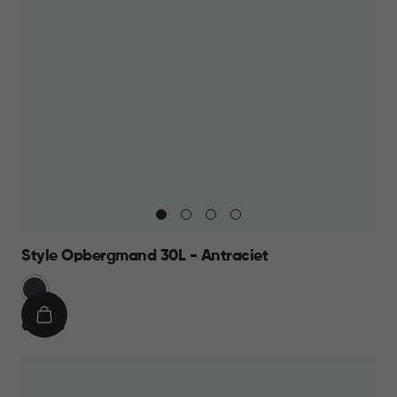
Style Opbergmand 30L - Antraciet
Grijs
IN
€
€ 12,95
WINKELMAND
12,95