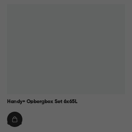
69,95
Handy+ Opbergbox Set 6x65L
IN
€
€ 99,95
WINKELMAND
99,95