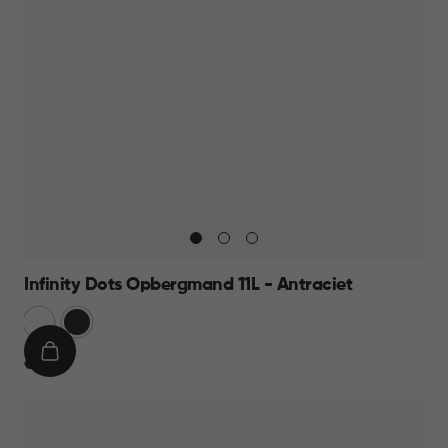
Infinity Dots Opbergmand 11L - Antraciet
Wit
Donkergrijs
IN
€
€ 8,95
WINKELMAND
8,95