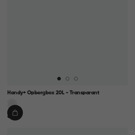
Handy+ Opbergbox 20L - Transparant
Transparant
IN
€
€ 11,95
WINKELMAND
11,95