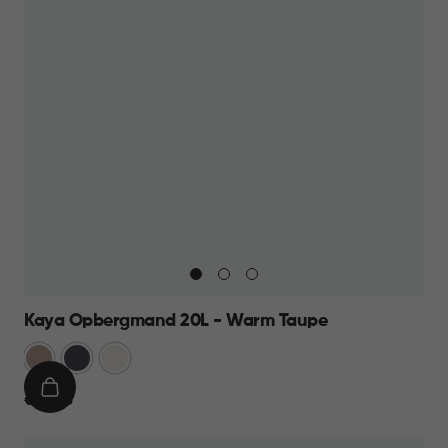
Kaya Opbergmand 20L - Warm Taupe
Warm
Antraciet
Wit
Taupe
IN
€
€ 13,95
WINKELMAND
13,95