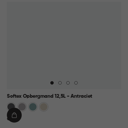
Softex Opbergmand 12,5L - Antraciet
Antraciet
Taupe
Blauw
Beige
IN
€
€ 9,95
WINKELMAND
9,95