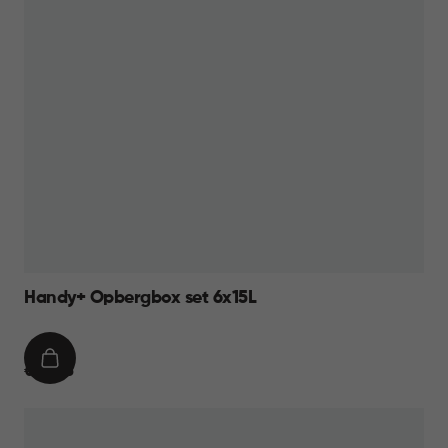
Handy+ Opbergbox set 6x15L
IN
€
€ 49,95
WINKELMAND
49,95