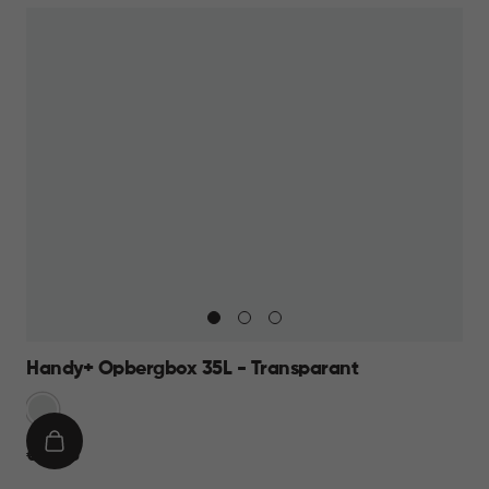
Handy+ Opbergbox 35L - Transparant
Transparant
IN
€
€ 14,95
WINKELMAND
14,95