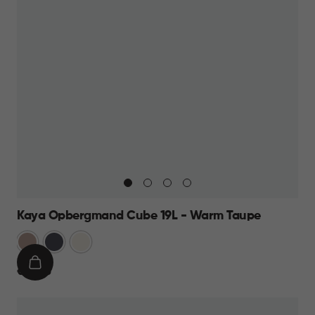
Kaya Opbergmand Cube 19L - Warm Taupe
Warm
Antraciet
Wit
Taupe
IN
€
€ 12,95
WINKELMAND
12,95