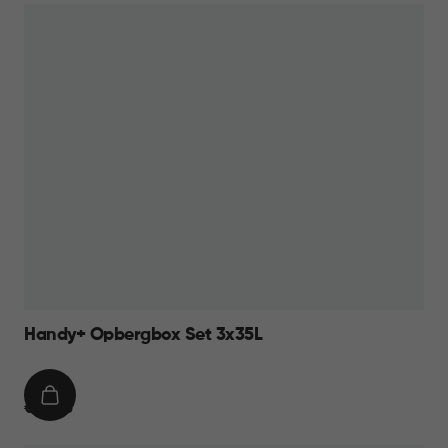
Handy+ Opbergbox Set 3x35L
IN
€
€ 39,95
WINKELMAND
39,95