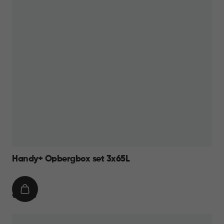
Handy+ Opbergbox set 3x65L
IN
€
€ 59,95
WINKELMAND
59,95