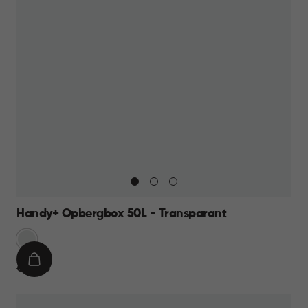
Handy+ Opbergbox 50L - Transparant
Transparant
IN
€
€ 18,95
WINKELMAND
18,95