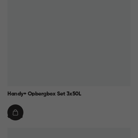
Handy+ Opbergbox Set 3x50L
IN
€
€ 49,95
WINKELMAND
49,95