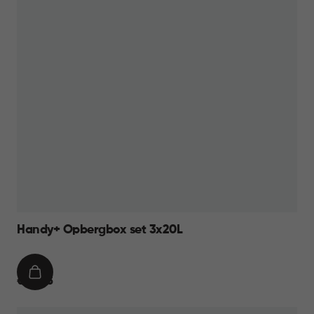
Handy+ Opbergbox set 3x20L
IN
€
€ 34,95
WINKELMAND
34,95