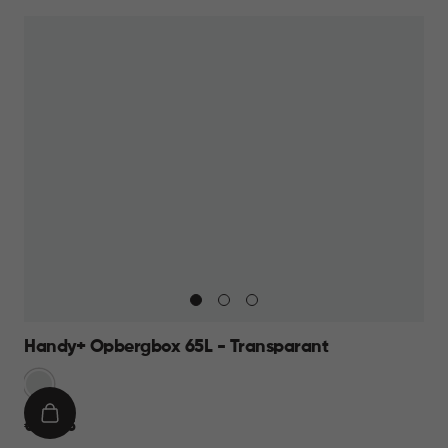
Handy+ Opbergbox 65L - Transparant
Transparant
IN
€
€ 22,95
WINKELMAND