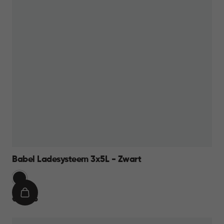
Babel Ladesysteem 3x5L - Zwart
Zwart
IN
€
€ 26,95
WINKELMAND
26,95