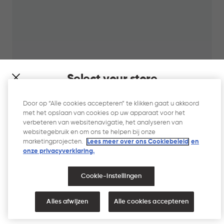
Select your store
It looks like you’re joining us from a different country. At
Door op “Alle cookies accepteren” te klikken gaat u akkoord
which store would you like to shop?
met het opslaan van cookies op uw apparaat voor het
verbeteren van websitenavigatie, het analyseren van
websitegebruik en om ons te helpen bij onze
Kaya Opbergmand 7L - Warm Taupe
marketingprojecten.
Lees meer over ons Cookiebeleid
en
onze privacyverklaring.​
Warm
Antraciet
Wit
Taupe
Cookie-instellingen
IN
€
€ 9,95
WINKELMAND
9,95
NEDERLAND
VERENIGDE STATEN
Alles afwijzen
Alle cookies accepteren