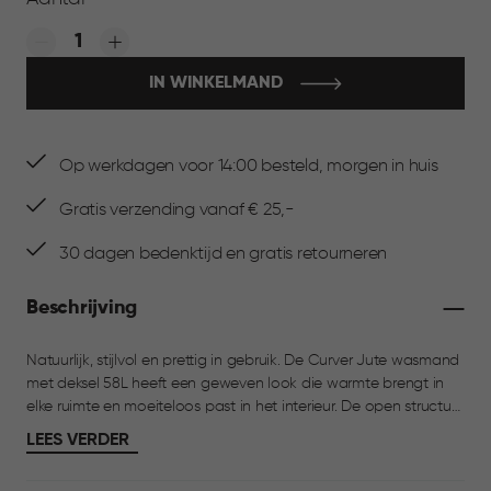
Quantity:
IN WINKELMAND
Op werkdagen voor 14:00 besteld, morgen in huis
Gratis verzending vanaf € 25,-
30 dagen bedenktijd en gratis retourneren
Beschrijving
Natuurlijk, stijlvol en prettig in gebruik. De Curver Jute wasmand
met deksel 58L heeft een geweven look die warmte brengt in
elke ruimte en moeiteloos past in het interieur. De open structuur
zorgt voor goede ventilatie, zodat je was fris blijft. Met een
LEES VERDER
inhoud van 58 liter is deze wasmand ideaal voor dagelijks
gebruik. Perfect te combineren met andere producten uit de