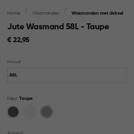
Breadcrumb
Navigation
Home
Wasmanden
Wasmanden met deksel
Jute Wasmand 58L - Taupe
€
€ 22,95
22,95
Inhoud
Kleur:
Taupe
Antraciet
Wit
Taupe
Aantal