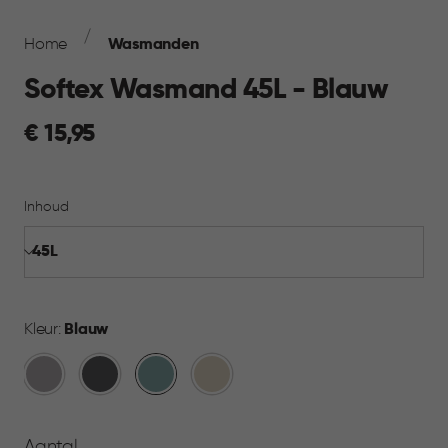
Breadcrumb
Navigation
Home
Wasmanden
Softex Wasmand 45L - Blauw
€
€ 15,95
15,95
Inhoud
Kleur:
Blauw
Taupe
Antraciet
Blauw
Beige
Aantal