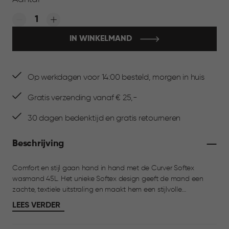
Quantity:
IN WINKELMAND
Op werkdagen voor 14:00 besteld, morgen in huis
Gratis verzending vanaf € 25,-
30 dagen bedenktijd en gratis retourneren
Beschrijving
Comfort en stijl gaan hand in hand met de Curver Softex
wasmand 45L. Het unieke Softex design geeft de mand een
zachte, textiele uitstraling en maakt hem een stijlvolle
eyecatcher in huis. Dankzij de vier comfortabele handgrepen
LEES VERDER
draag je de wasmand gemakkelijk op de heup en heb je één
hand vrij. Met een inhoud van 45 liter is hij ideaal voor het