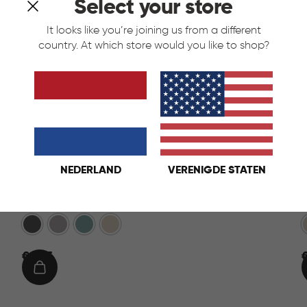
Select your store
It looks like you’re joining us from a different
country. At which store would you like to shop?
NEDERLAND
VERENIGDE STATEN
Softex Opbergmand 12,5L - Blauw
Antraciet
Taupe
Blauw
Beige
€
€ 9,95
€
9,95
1
IN
WINKELMAND