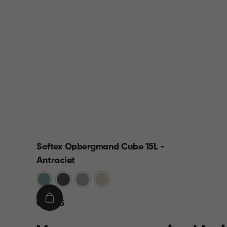
Softex Opbergmand Cube 15L -
Antraciet
Blauw
Antraciet
Taupe
Beige
€
IN
€ 10,95
10,95
WINKELMAND