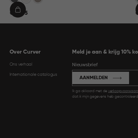
€
IN
€ 22,95
€
22,95
1
WINKELMAND
Over Curver
Meld je aan & krijg 10% ko
Ons verhaal
Nieuwsbrief
Internationale catalogus
AANMELDEN
Ik ga akkoord met de
verkoopvoorwaar
dat ik mijn gegevens heb gecontroleerd