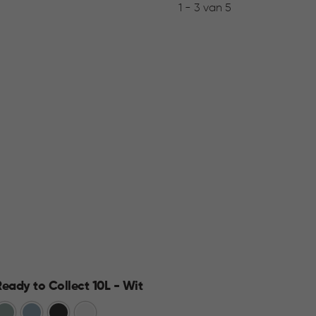
1 - 3 van 5
Ready to Collect 10L - Wit
Jute 
Groen
Blauw
Donkergrijs
Wit
Wit
A