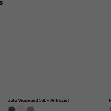
s
Jute Wasmand 58L - Antraciet
Antraciet
Wit
Taupe