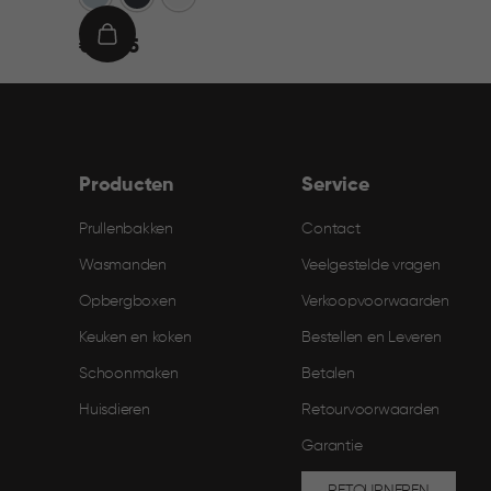
€
IN
€ 21,95
21,95
WINKELMAND
Producten
Service
Prullenbakken
Contact
Wasmanden
Veelgestelde vragen
Opbergboxen
Verkoopvoorwaarden
Keuken en koken
Bestellen en Leveren​
Schoonmaken
Betalen
Huisdieren
Retourvoorwaarden
Garantie