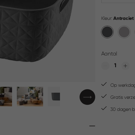
Kleur:
Antraciet
Antraciet
Taupe
Aantal
Quantity
Op werkdage
Gratis verz
30 dagen be