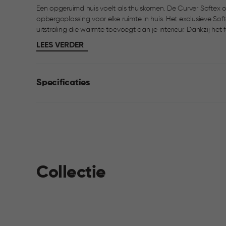
Een opgeruimd huis voelt als thuiskomen. De Curver Softex o
opbergoplossing voor elke ruimte in huis. Het exclusieve Sof
uitstraling die warmte toevoegt aan je interieur. Dankzij het formaat van 12,5 liter is de mand ideaal voor
plaids, tijdschriften, speelgoed, kantoorspullen of access
LEES VERDER
prettig in gebruik. Perfect te combineren met andere Softex
Specificaties
Collectie