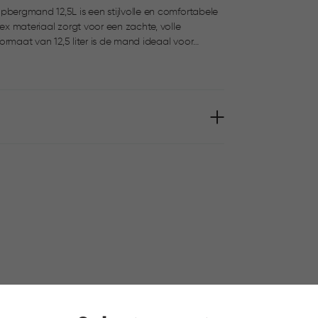
pbergmand 12,5L is een stijlvolle en comfortabele
tex materiaal zorgt voor een zachte, volle
oires. De comfortabele handgrepen maken hem
 manden.