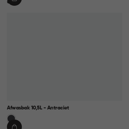
IN
€
€ 8,95
WINKELMAND
8,95
Afwasbak 10,5L - Antraciet
Grijs