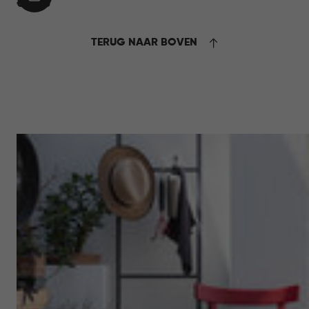
IN
€
€ 14,95
WINKELMAND
14,95
TERUG NAAR BOVEN