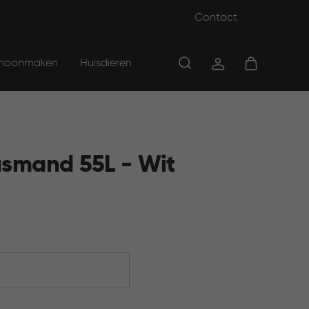
Contact
hoonmaken
Huisdieren
asmand 55L - Wit