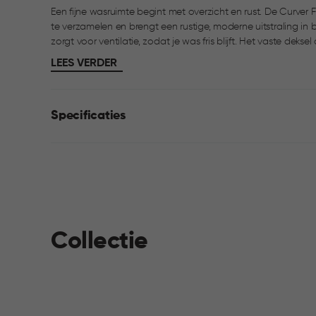
Een fijne wasruimte begint met overzicht en rust. De Curver
te verzamelen en brengt een rustige, moderne uitstraling in badkamer of wasrui
zorgt voor ventilatie, zodat je was fris blijft. Het vaste dekse
prettig maakt. Dankzij het neutrale kleurenpalet past de wasm
LEES VERDER
combineren met de Curver Filo heupwasmand 45L.
Specificaties
Collectie