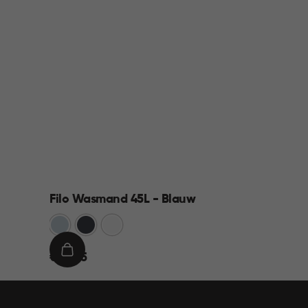
Filo Wasmand 45L - Blauw
Blauw
Antraciet
Wit
€
IN
€ 13,95
13,95
WINKELMAND