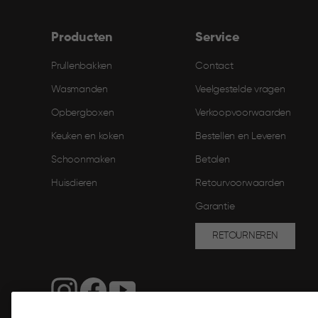
Producten
Service
Prullenbakken
Contact
Wasmanden
Veelgestelde vragen
Opbergboxen
Verkoopvoorwaarden
Keuken en koken
Bestellen en Leveren​
Schoonmaken
Betalen
Huisdieren
Retourvoorwaarden
Garantie
RETOURNEREN