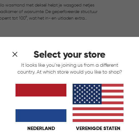
 Filo wasmand met deksel helpt je wasgoed netjes
mte. De geperforeerde structuur
l opent tot 100°, wat het in- en uitladen extra
and moeiteloos in elk interieur en is hij mooi te
Select your store
It looks like you’re joining us from a different
country. At which store would you like to shop?
NEDERLAND
VERENIGDE STATEN