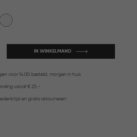
et
Wit
IN WINKELMAND
:
n voor 14:00 besteld, morgen in huis
ending vanaf € 25,-
denktijd en gratis retourneren