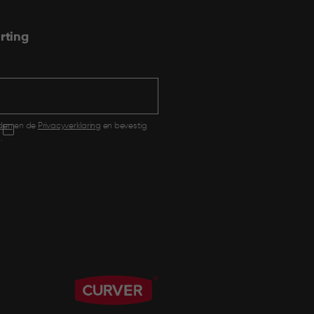
rting
den
en de
Privacyverklaring
en bevestig
.