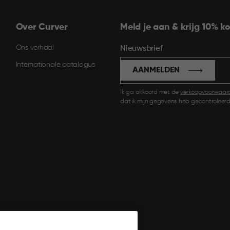
Over Curver
Meld je aan & krijg 10% ko
Ons verhaal
Nieuwsbrief
Internationale catalogus
AANMELDEN
Ik ga akkoord met de
verkoopvoorwaar
dat ik mijn gegevens heb gecontroleerd