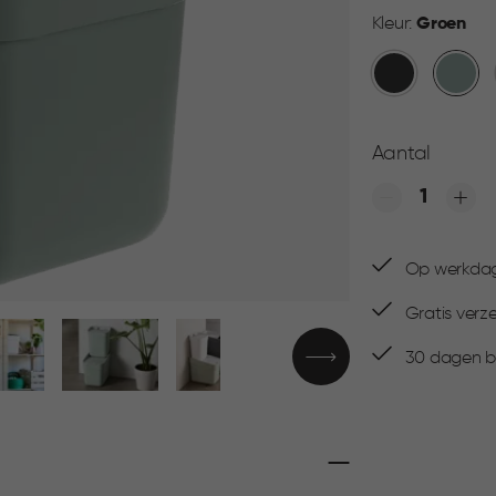
Kleur:
Groen
Donkergrijs
Groen
Aantal
Quantity
Op werkdage
Gratis verz
30 dagen be