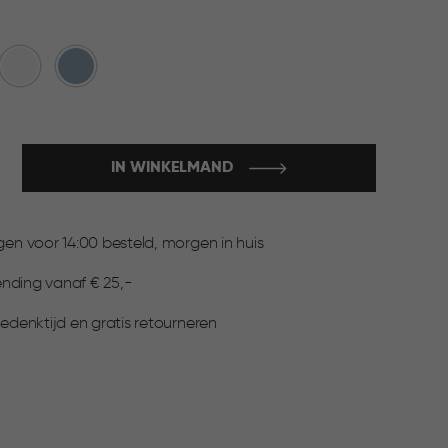
Wit
Blauw
IN WINKELMAND
:
n voor 14:00 besteld, morgen in huis
ending vanaf € 25,-
▶
denktijd en gratis retourneren