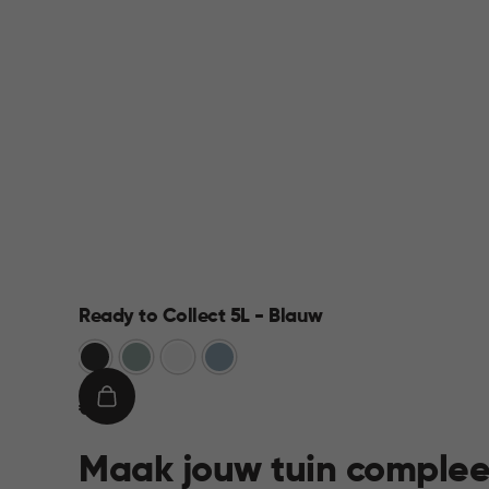
Ready to Collect 5L - Blauw
Donkergrijs
Groen
Wit
Blauw
€
IN
€ 9,95
9,95
WINKELMAND
Maak jouw tuin complee