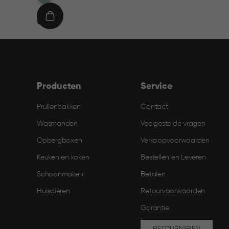
€
IN
€ 9,95
9,95
WINKELMAND
Producten
Service
Prullenbakken
Contact
Wasmanden
Veelgestelde vragen
Opbergboxen
Verkoopvoorwaarden
Keuken en koken
Bestellen en Leveren​
Schoonmaken
Betalen
Huisdieren
Retourvoorwaarden
Garantie