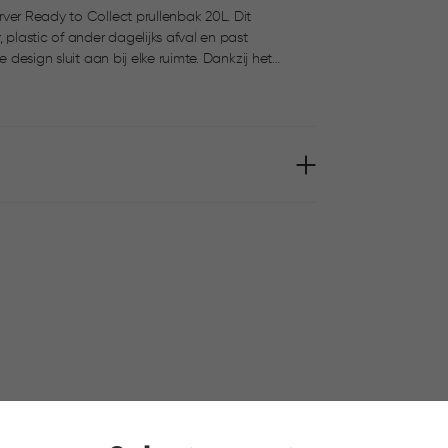
ver Ready to Collect prullenbak 20L. Dit
 plastic of ander dagelijks afval en past
 ook wanneer de prullenbak is gestapeld. Het
 aan de onderkant maken tillen en legen extra