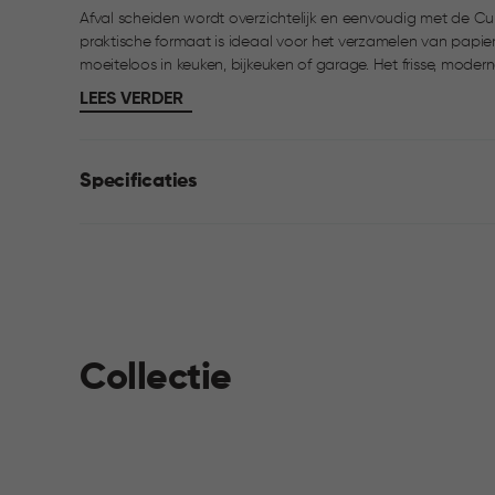
Afval scheiden wordt overzichtelijk en eenvoudig met de Cur
praktische formaat is ideaal voor het verzamelen van papier,
moeiteloos in keuken, bijkeuken of garage. Het frisse, moderne design sluit aan bij elke ruimte. Dankzij het
slimme split-lid heb je aan de voorkant eenvoudig toegang,
LEES VERDER
grote handvat aan de achterzijde en de comfortabele greep
makkelijk.
Specificaties
Collectie