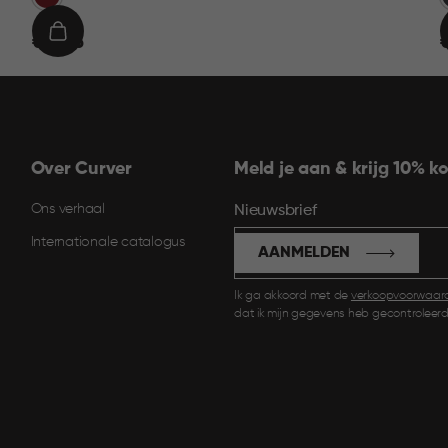
€
IN
€ 19,95
€
19,95
9
WINKELMAND
Over Curver
Meld je aan & krijg 10% ko
Ons verhaal
Nieuwsbrief
Internationale catalogus
AANMELDEN
Ik ga akkoord met de
verkoopvoorwaar
dat ik mijn gegevens heb gecontroleerd