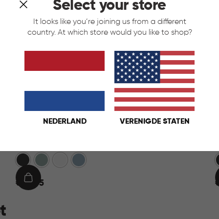
Select your store
It looks like you’re joining us from a different
country. At which store would you like to shop?
NEDERLAND
VERENIGDE STATEN
Ready to Collect 30L - Blauw
Donkergrijs
Groen
Wit
Blauw
€
IN
€ 24,95
24,95
2
WINKELMAND
t