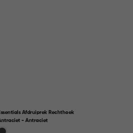
Essentials Afdruiprek Rechthoek
Smart
Antraciet - Antraciet
Groen
rijs