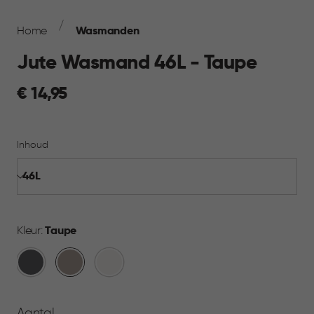
Breadcrumb
Navigation
Home
Wasmanden
Jute Wasmand 46L - Taupe
€
€ 14,95
14,95
Inhoud
Kleur:
Taupe
Antraciet
Taupe
Wit
Aantal