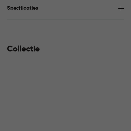
combineren met andere producten uit de Jute collectie.
Specificaties
Collectie