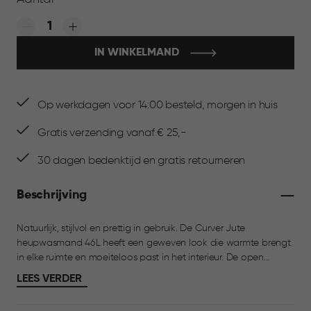
Quantity:
IN WINKELMAND
Op werkdagen voor 14:00 besteld, morgen in huis
Gratis verzending vanaf € 25,-
30 dagen bedenktijd en gratis retourneren
Beschrijving
Natuurlijk, stijlvol en prettig in gebruik. De Curver Jute
heupwasmand 46L heeft een geweven look die warmte brengt
in elke ruimte en moeiteloos past in het interieur. De open
structuur zorgt voor goede ventilatie, zodat je was fris blijft.
LEES VERDER
Dankzij het heupmodel is de wasmand comfortabel te dragen
en ideaal voor het verplaatsen van wasgoed. Perfect te