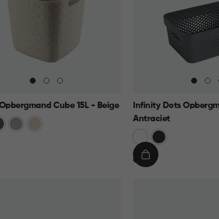
 Opbergmand Cube 15L - Beige
Infinity Dots Opbergm
Antraciet
traciet
Taupe
Beige
Wit
Donkergrijs
€
IN
€ 8,95
8,95
KELMAND
WINKELMAND