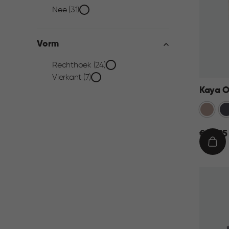
Transparant
Nee (31)
filter
Vorm
Vorm
Rechthoek (24)
Vierkant (7)
filter
Kaya O
Warm
An
Taupe
€
€ 13,95
13,95
IN
WIN