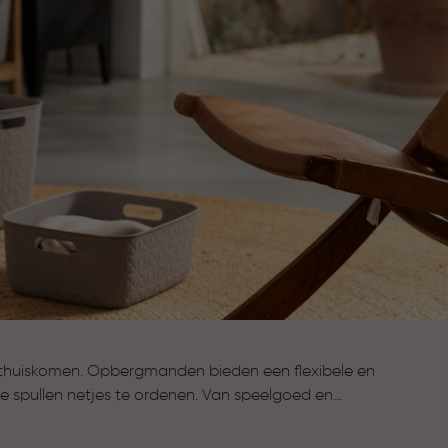
s thuiskomen. Opbergmanden bieden een flexibele en
se spullen netjes te ordenen. Van speelgoed en
die je graag bij de hand hebt. Door de verschillende
opbergmanden moeiteloos in elke ruimte. Zo