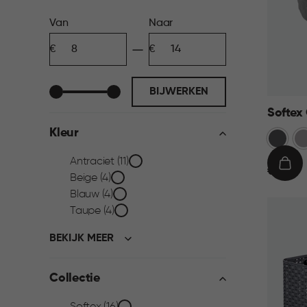
Prijs
Van
Naar
Minimum
Maximum
filter
bedrag
bedrag
BIJWERKEN
Softex
Kleur
Antraci
Ta
Kleur
Antraciet (11)
€
IN
€ 9,95
Beige (4)
9,95
WIN
filter
Blauw (4)
Taupe (4)
BEKIJK MEER
Collectie