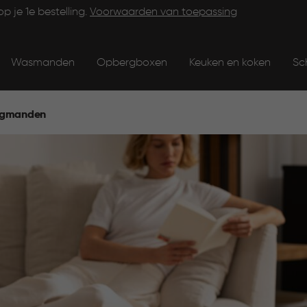
op je 1e bestelling.
Voorwaarden van toepassing
Wasmanden
Opbergboxen
Keuken en koken
Sc
gmanden