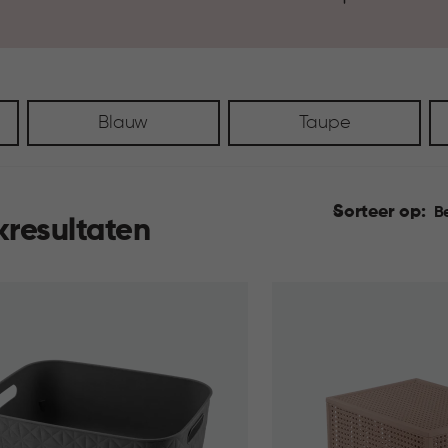
ontstaat er rust en overzicht, 
Blauw
Taupe
Sorteer op:
B
kresultaten