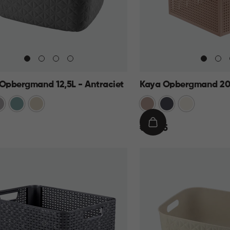
 Opbergmand 12,5L - Antraciet
Kaya Opbergmand 20
et
upe
Blauw
Beige
Warm
Antraciet
Wit
Taupe
€
IN
€ 13,95
13,95
KELMAND
WINKELMAND