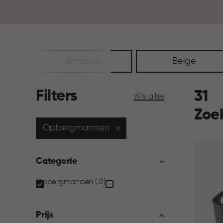
Antraciet
Beige
Filters
31
Wis alles
Zoe
Opbergmanden
Categorie
Categorie
Opbergmanden (31)
filter
Prijs