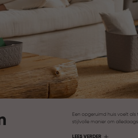
n
Een opgeruimd huis voelt al
stijlvolle manier om alledaag
tijdschriften tot accessoires 
formaten en designs passen 
LEES VERDER