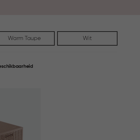
zonder in te leveren op sfeer.
Warm Taupe
Wit
eschikbaarheid