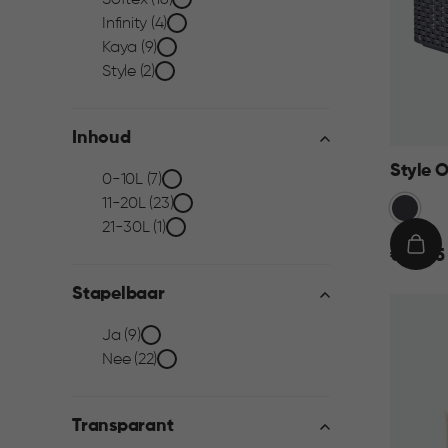
Collectie
Softex (16)
Infinity (4)
filter
Kaya (9)
Style (2)
Inhoud
Style 
Inhoud
0-10L (7)
11-20L (23)
Grijs
filter
21-30L (1)
€
IN
€ 12,95
12,95
WIN
Stapelbaar
Stapelbaar
Ja (9)
Nee (22)
filter
Transparant