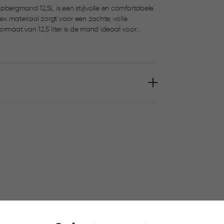
pbergmand 12,5L is een stijlvolle en comfortabele
tex materiaal zorgt voor een zachte, volle
oires. De comfortabele handgrepen maken hem
 manden.