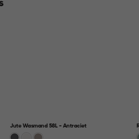
s
Jute Wasmand 58L - Antraciet
Antraciet
Wit
Taupe