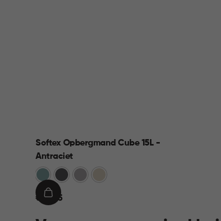
Softex Opbergmand Cube 15L -
Antraciet
Blauw
Antraciet
Taupe
Beige
€
IN
€ 10,95
10,95
WINKELMAND