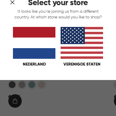
Select your store
It looks like you’re joining us from a different
country. At which store would you like to shop?
NEDERLAND
VERENIGDE STATEN
Softex Opbergmand 12,5L - Blauw
Antraciet
Taupe
Blauw
Beige
€
€ 9,95
€
9,95
1
IN
WINKELMAND