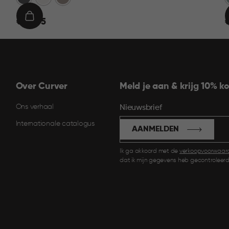
€
IN
€ 22,95
€
22,95
1
WINKELMAND
Over Curver
Meld je aan & krijg 10% ko
Ons verhaal
Nieuwsbrief
Internationale catalogus
AANMELDEN
Ik ga akkoord met de
verkoopvoorwaar
dat ik mijn gegevens heb gecontroleerd