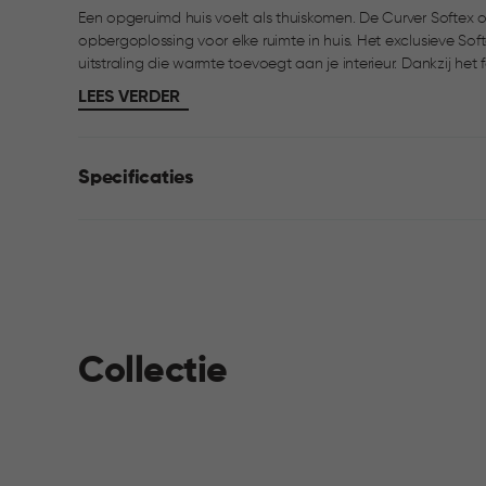
Een opgeruimd huis voelt als thuiskomen. De Curver Softex o
opbergoplossing voor elke ruimte in huis. Het exclusieve Sof
uitstraling die warmte toevoegt aan je interieur. Dankzij het formaat van 12,5 liter is de mand ideaal voor
plaids, tijdschriften, speelgoed, kantoorspullen of access
LEES VERDER
prettig in gebruik. Perfect te combineren met andere Softex
Specificaties
Collectie