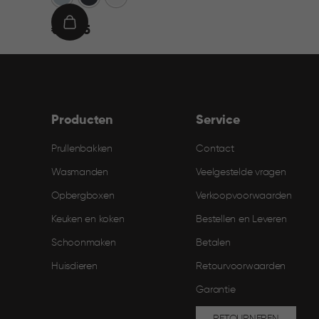
€
IN
€ 21,95
21,95
WINKELMAND
Producten
Service
Prullenbakken
Contact
Wasmanden
Veelgestelde vragen
Opbergboxen
Verkoopvoorwaarden
Keuken en koken
Bestellen en Leveren​
Schoonmaken
Betalen
Huisdieren
Retourvoorwaarden
Garantie