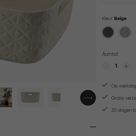
Kleur:
Beige
Antraciet
Taupe
Aantal
Quantity
Op werkdage
Gratis verz
30 dagen be