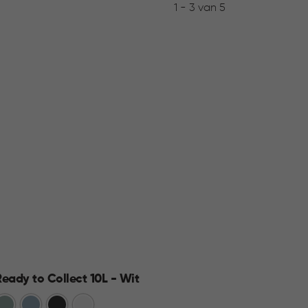
1 - 3 van 5
Ready to Collect 10L - Wit
Jute 
Groen
Blauw
Donkergrijs
Wit
Wit
A