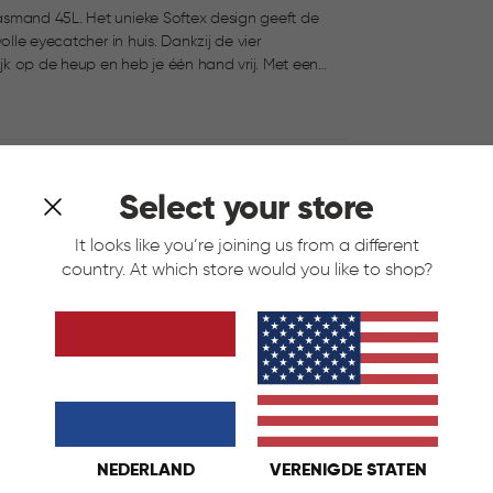
asmand 45L. Het unieke Softex design geeft de
cher in huis. Dankzij de vier
 op de heup en heb je één hand vrij. Met een
laatsen van schone of vuile was.Perfect te
Select your store
It looks like you’re joining us from a different
country. At which store would you like to shop?
NEDERLAND
VERENIGDE STATEN