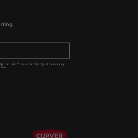
rting
den
en de
Privacyverklaring
en bevestig
.