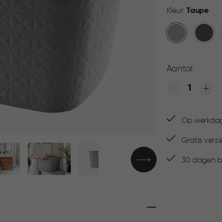
Kleur:
Taupe
Taupe
Antraci
Aantal
Quantity
Op werkdage
Gratis verz
30 dagen be