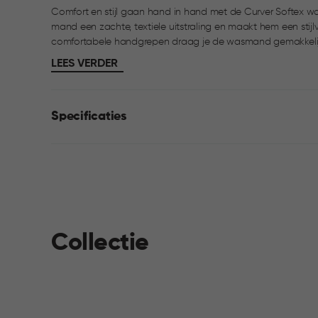
Comfort en stijl gaan hand in hand met de Curver Softex w
mand een zachte, textiele uitstraling en maakt hem een stijlvolle eyecat
comfortabele handgrepen draag je de wasmand gemakkelijk
inhoud van 45 liter is hij ideaal voor het verzamelen en verp
LEES VERDER
combineren met de Softex wasbox in dezelfde stijl.
Specificaties
Collectie