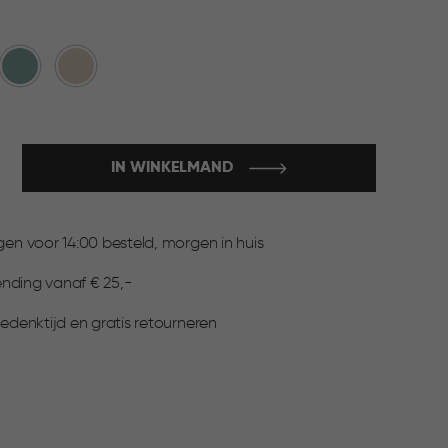
et
Blauw
Beige
IN WINKELMAND
:
n voor 14:00 besteld, morgen in huis
ending vanaf € 25,-
▶
denktijd en gratis retourneren