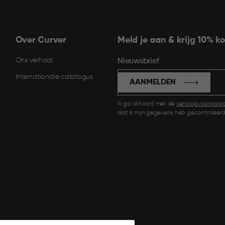
Over Curver
Meld je aan & krijg 10% ko
Ons verhaal
Nieuwsbrief
Internationale catalogus
AANMELDEN
Ik ga akkoord met de
verkoopvoorwaar
dat ik mijn gegevens heb gecontroleerd