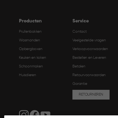
Producten
Service
Prullenbakken
Contact
Wasmanden
Veelgestelde vragen
Opbergboxen
Verkoopvoorwaarden
Keuken en koken
Bestellen en Leveren​
Schoonmaken
Betalen
Huisdieren
Retourvoorwaarden
Garantie
RETOURNEREN