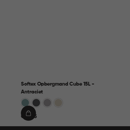
Softex Opbergmand Cube 15L -
Antraciet
Blauw
Antraciet
Taupe
Beige
€
IN
€ 10,95
10,95
WINKELMAND