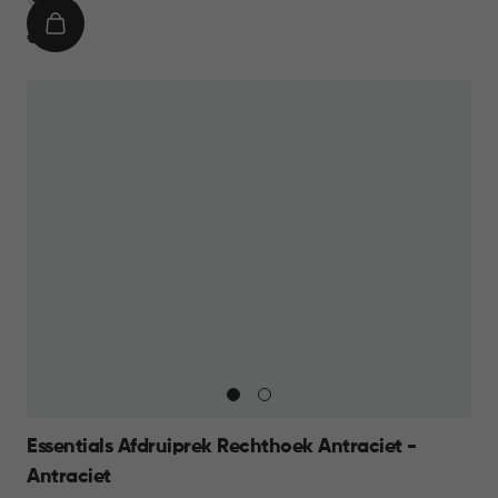
IN
€
€ 9,95
WINKELMAND
9,95
Essentials Afdruiprek Rechthoek Antraciet -
Antraciet