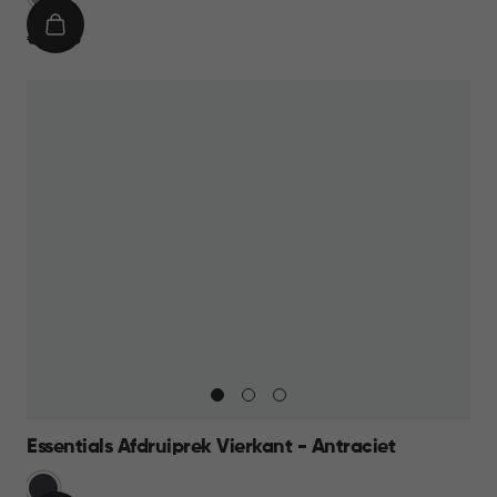
Grijs
IN
€
€ 13,95
WINKELMAND
13,95
Essentials Afdruiprek Vierkant - Antraciet
Grijs