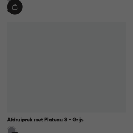
Grijs
IN
€
€ 17,95
WINKELMAND
17,95
Afdruiprek met Plateau S - Grijs
Licht