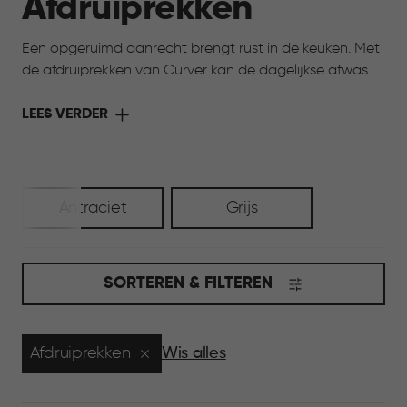
Afdruiprekken
Een opgeruimd aanrecht brengt rust in de keuken. Met
de afdruiprekken van Curver kan de dagelijkse afwas
netjes uitdruppen, zonder dat het rommelig wordt.
Servies, glazen en bestek krijgen een vaste plek, zodat
LEES VERDER
je keuken overzichtelijk blijft. Prettig, praktisch en fijn in
gebruik, elke dag weer.
Antraciet
Grijs
SORTEREN & FILTEREN
Afdruiprekken
Wis alles