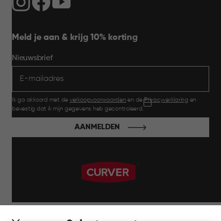
Meld je aan & krijg 10% korting
Nieuwsbrief
Ik ga akkoord met de
verkoopvoorwaarden
en de
Privacyverklaring
en
bevestig dat ik mijn gegevens heb gecontroleerd.
AANMELDEN
label.payment