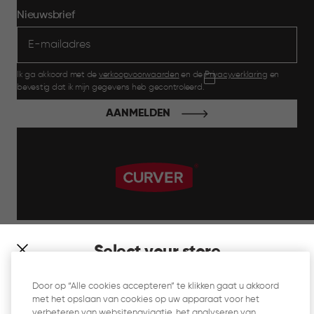
Nieuwsbrief
Ik ga akkoord met de
verkoopvoorwaarden
en de
Privacyverklaring
en
bevestig dat ik mijn gegevens heb gecontroleerd.
AANMELDEN
label.payment
Select your store
It looks like you’re joining us from a different country. At
Door op “Alle cookies accepteren” te klikken gaat u akkoord
which store would you like to shop?
met het opslaan van cookies op uw apparaat voor het
Website Gebruiksvoorwaarden
verbeteren van websitenavigatie, het analyseren van