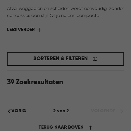
Afval weggooien en scheiden wordt eenvoudig, zonder
concessies aan stijl. Of je nu een compacte
afvalemmer zoekt voor de badkamer, een elegante
oplossing voor de keuken of een slimme manier om
LEES VERDER
afval te scheiden: Curver biedt duurzame, hygiënische
en gebruiksvriendelijke prullenbakken in verschillende
maten en stijlen. Zo wordt afval verzamelen niet alleen
een dagelijkse routine, maar ook een onderdeel van
SORTEREN & FILTEREN
een stijlvol, georganiseerd en comfortabel thuis.
39 Zoekresultaten
VORIG
2 van 2
VOLGENDE
TERUG NAAR BOVEN