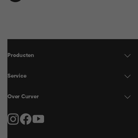
WINKELMAND
44,95
Producten
Service
Over Curver