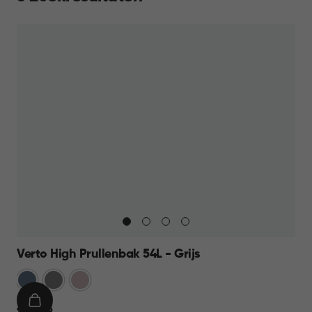
Verto High Prullenbak 54L - Grijs
Blauw
Grijs
Rose
IN
€
€ 44,95