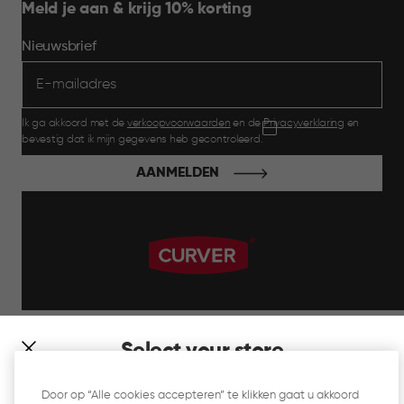
Meld je aan & krijg 10% korting
Nieuwsbrief
Ik ga akkoord met de
verkoopvoorwaarden
en de
Privacyverklaring
en
bevestig dat ik mijn gegevens heb gecontroleerd.
AANMELDEN
label.payment
Select your store
It looks like you’re joining us from a different country. At
Door op “Alle cookies accepteren” te klikken gaat u akkoord
which store would you like to shop?