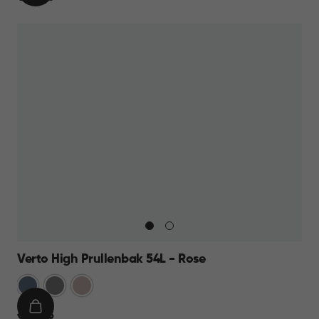
WINKELMAND
44,95
Verto High Prullenbak 54L - Rose
Blauw
Grijs
Rose
IN
€
€ 44,95