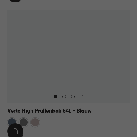
WINKELMAND
44,95
Verto High Prullenbak 54L - Blauw
Blauw
Grijs
Rose
IN
€
€ 44,95