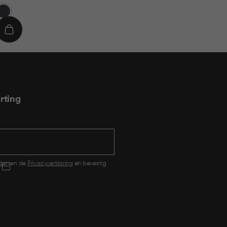
rijs
€
€ 7,95
7,95
€
IN
IN
 9,95
,95
WINKELMAND
WI
rting
den
en de
Privacyverklaring
en bevestig
.