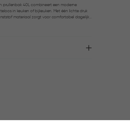
push prullenbak 40L combineert een moderne
en of bijkeuken. Met één lichte druk
kunststof materiaal zorgt voor comfortabel dagelijks
dat vingerafdrukken niet zichtbaar zijn.