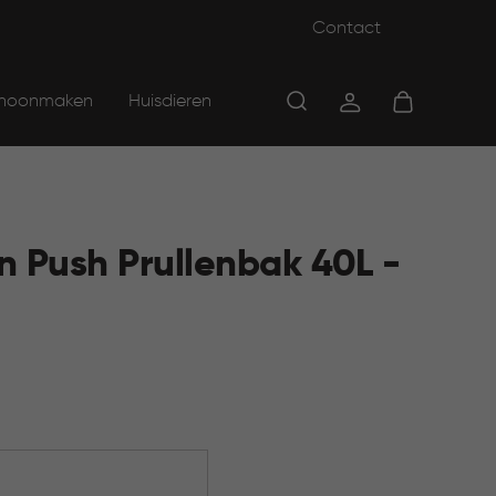
Contact
hoonmaken
Huisdieren
n Push Prullenbak 40L -