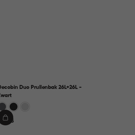
Decobin Duo Prullenbak 26L+26L -
Decob
Zwart
Grijs
Z
rijs
Zwart
Zilver
€
€ 59,9
59,95
€
IN
IN
 69,95
9,95
WINKELMAND
WI