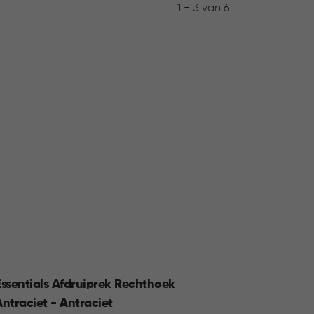
1 - 3 van 6
Essentials Afdruiprek Rechthoek
Smart
Antraciet - Antraciet
Groen