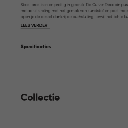
Strak, praktisch en prettig in gebruik. De Curver Decobin 
metaaluitstraling met het gemak van kunststof en past moeiteloos in keuk
open je de deksel dankzij de pushsluiting, terwijl het lichte 
gebruik. De prullenbak roest en deukt niet en blijft netjes om
LEES VERDER
Specificaties
Collectie