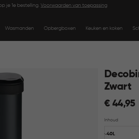
op je 1e bestelling.
Voorwaarden van toepassing
Wasmanden
Opbergboxen
Keuken en koken
Sc
Decobi
Zwart
€
€ 44,95
44,95
Inhoud