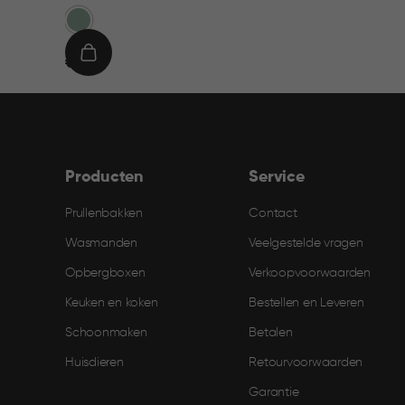
Groen
€
IN
€ 9,95
9,95
WINKELMAND
Producten
Service
Prullenbakken
Contact
Wasmanden
Veelgestelde vragen
Opbergboxen
Verkoopvoorwaarden
Keuken en koken
Bestellen en Leveren​
Schoonmaken
Betalen
Huisdieren
Retourvoorwaarden
Garantie