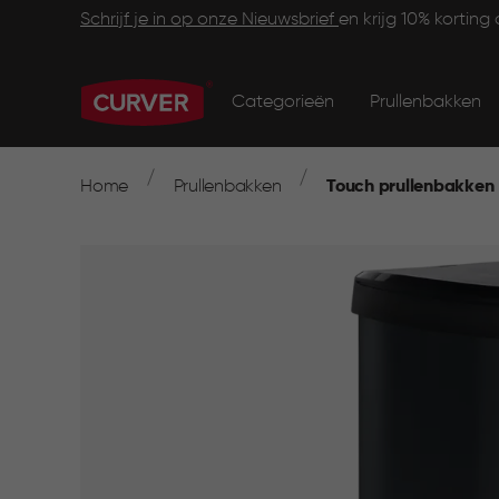
Skip
Footer
Schrijf je in op onze Nieuwsbrief
en krijg 10% korting 
to
main
Main
Information
content
navigation
Categorieën
Prullenbakken
Main
menu
navigation
Breadcrumb
Navigation
Home
Prullenbakken
Touch prullenbakken