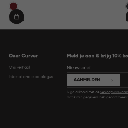
Rood
G
€
IN
€ 19,95
€
19,95
9
WINKELMAND
Over Curver
Meld je aan & krijg 10% ko
Ons verhaal
Nieuwsbrief
Internationale catalogus
AANMELDEN
Ik ga akkoord met de
verkoopvoorwaar
dat ik mijn gegevens heb gecontroleerd