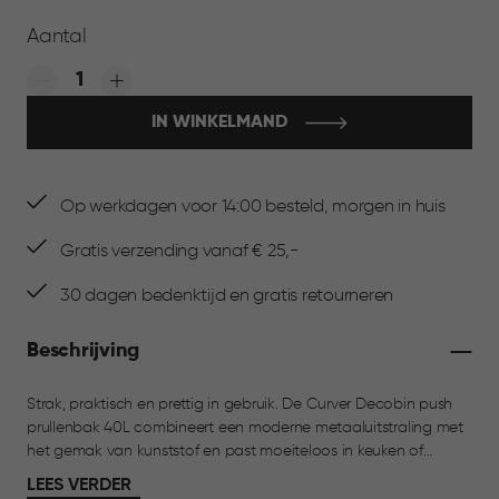
Aantal
Quantity:
IN WINKELMAND
Op werkdagen voor 14:00 besteld, morgen in huis
Gratis verzending vanaf € 25,-
30 dagen bedenktijd en gratis retourneren
Beschrijving
Strak, praktisch en prettig in gebruik. De Curver Decobin push
prullenbak 40L combineert een moderne metaaluitstraling met
het gemak van kunststof en past moeiteloos in keuken of
bijkeuken. Met één lichte druk open je de deksel dankzij de
LEES VERDER
pushsluiting, terwijl het lichte kunststof materiaal zorgt voor