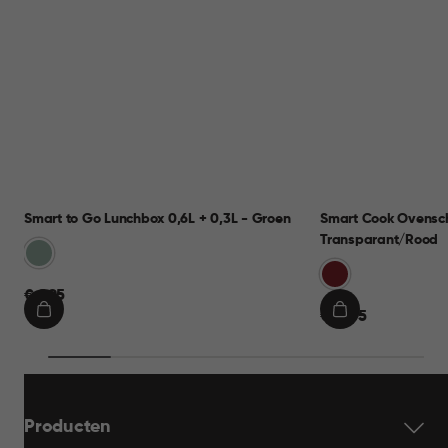
Smart to Go Lunchbox 0,6L + 0,3L - Groen
Smart Cook Ovensch
Transparant/Rood
Groen
Rood
€
€ 9,95
€
€ 19,95
9,95
IN
IN
19,95
WINKELMAND
WINKELMAND
Producten