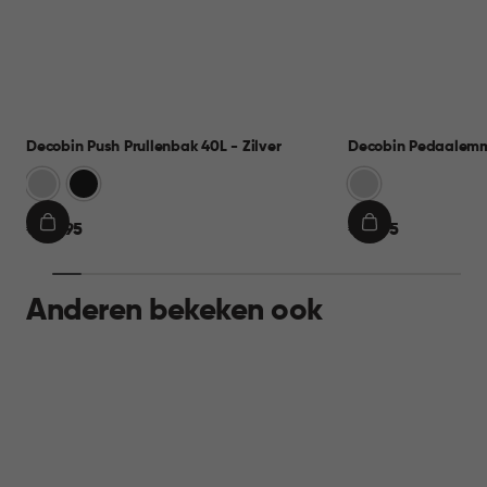
Decobin Push Prullenbak 40L - Zilver
Decobin Pedaalemme
Zilver
Zwart
Zilver
€
€
€ 44,95
€ 19,95
IN
IN
44,95
19,95
WINKELMAND
WINKELMAND
Anderen bekeken ook