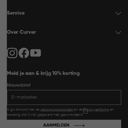
Service
Over Curver
Meld je aan & krijg 10% korting
Nieuwsbrief
Ik ga akkoord met de
verkoopvoorwaarden
en de
Privacyverklaring
en
bevestig dat ik mijn gegevens heb gecontroleerd.
AANMELDEN