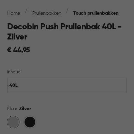
Breadcrumb
Navigation
Home
Prullenbakken
Touch prullenbakken
Decobin Push Prullenbak 40L -
Zilver
€
€ 44,95
44,95
Inhoud
Kleur:
Zilver
Zilver
Zwart