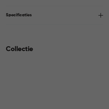
comfortabel dagelijks gebruik. De prullenbak roest en deukt niet
en blijft netjes omdat vingerafdrukken niet zichtbaar zijn.
Specificaties
Collectie