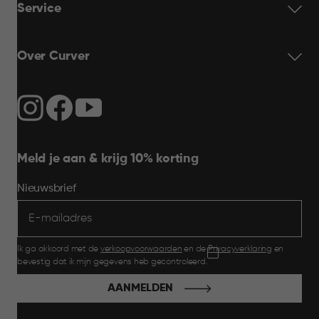
Service
Over Curver
Meld je aan & krijg 10% korting
Nieuwsbrief
Ik ga akkoord met de
verkoopvoorwaarden
en de
Privacyverklaring
en
bevestig dat ik mijn gegevens heb gecontroleerd.
AANMELDEN