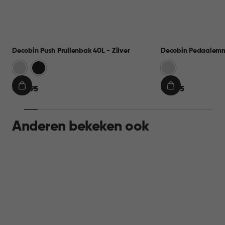
Decobin Push Prullenbak 40L - Zilver
Decobin Pedaalemme
Zilver
Zwart
Zilver
€
€
€ 44,95
€ 19,95
IN
IN
44,95
19,95
WINKELMAND
WINKELMAND
Anderen bekeken ook