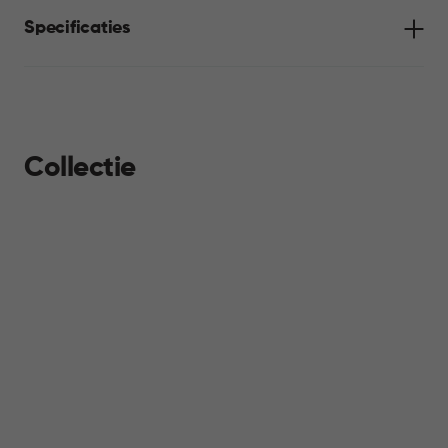
maakt openen hygiënisch en eenvoudig, terwijl het soft-close
Specificaties
mechanisme ervoor zorgt dat het deksel geruisloos sluit.
Collectie