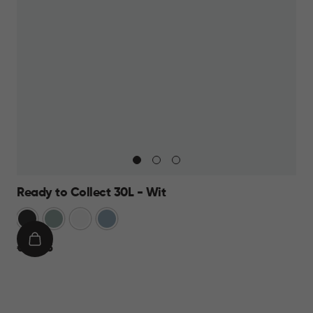
Ready to Collect 30L - Wit
Donkergrijs
Groen
Wit
Blauw
IN
€
€ 24,95
WINKELMAND
24,95