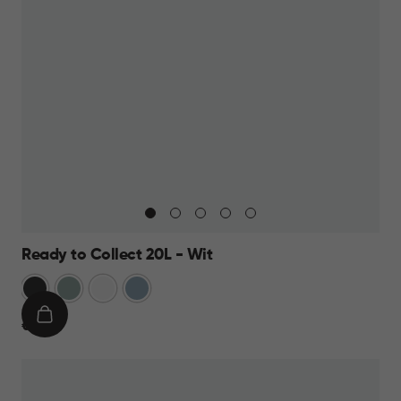
Ready to Collect 20L - Wit
Donkergrijs
Groen
Wit
Blauw
IN
€
€ 19,95
WINKELMAND
19,95