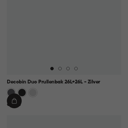
Decobin Duo Prullenbak 26L+26L - Zilver
Grijs
Zwart
Zilver
IN
€
€ 69,95
WINKELMAND
69,95