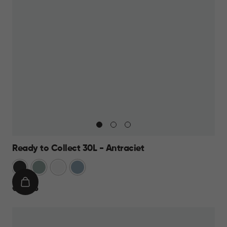
Ready to Collect 30L - Antraciet
Donkergrijs
Groen
Wit
Blauw
IN
€
€ 24,95
WINKELMAND
24,95