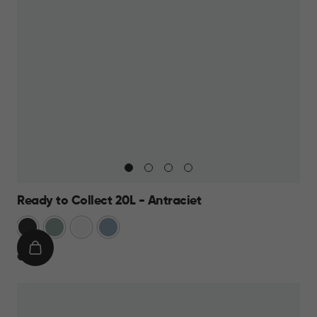
Ready to Collect 20L - Antraciet
Donkergrijs
Groen
Wit
Blauw
IN
€
€ 19,95
WINKELMAND
19,95