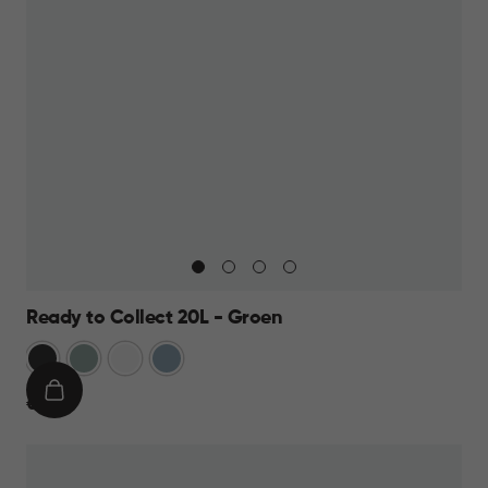
Ready to Collect 20L - Groen
Donkergrijs
Groen
Wit
Blauw
IN
€
€ 19,95
WINKELMAND
19,95