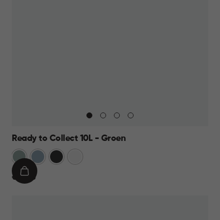
Ready to Collect 10L - Groen
Groen
Blauw
Donkergrijs
Wit
IN
€
€ 14,95
WINKELMAND
14,95