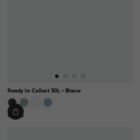
Ready to Collect 30L - Blauw
Donkergrijs
Groen
Wit
Blauw
IN
€
€ 24,95
WINKELMAND
24,95