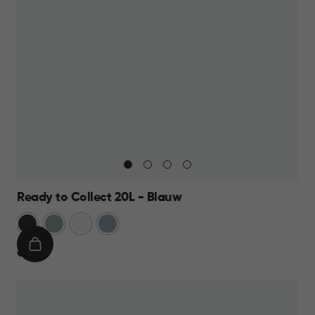
Ready to Collect 20L - Blauw
Donkergrijs
Groen
Wit
Blauw
IN
€
€ 19,95
WINKELMAND
19,95