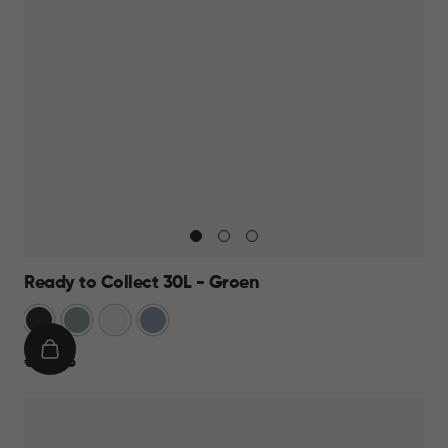
Ready to Collect 30L - Groen
Donkergrijs
Groen
Wit
Blauw
IN
€
€ 24,95
WINKELMAND
24,95