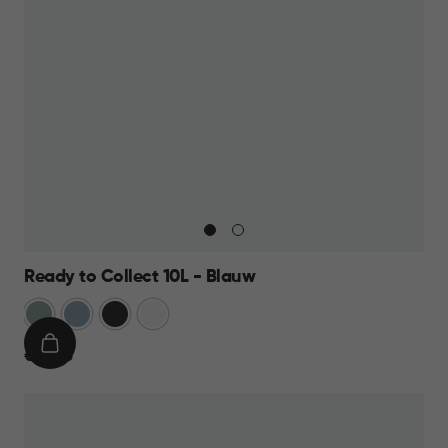
Ready to Collect 10L - Blauw
Groen
Blauw
Donkergrijs
Wit
IN
€
€ 14,95
WINKELMAND
14,95