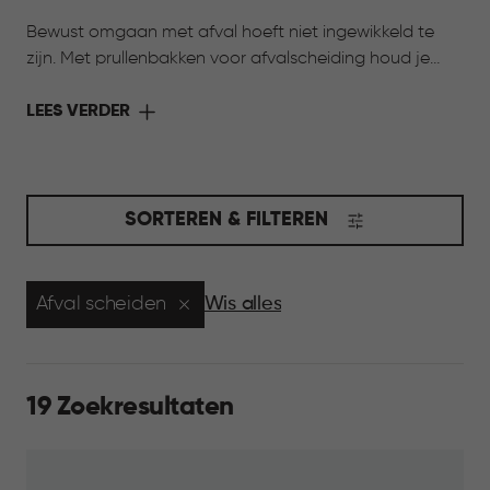
Bewust omgaan met afval hoeft niet ingewikkeld te
zijn. Met prullenbakken voor afvalscheiding houd je
verschillende afvalstromen overzichtelijk bij elkaar.
Dankzij meerdere formaten en uitneembare
LEES VERDER
binnenemmers sorteer je afval eenvoudig, terwijl je huis
netjes en georganiseerd blijft. Zo wordt afval scheiden
een onderdeel van het dagelijks leven, passend bij een
bewuste manier van wonen.
SORTEREN & FILTEREN
Afval scheiden
Wis alles
19 Zoekresultaten