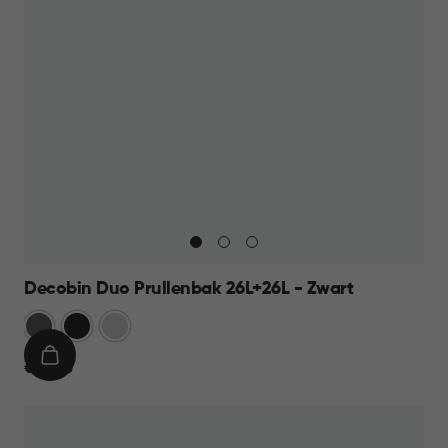
Decobin Duo Prullenbak 26L+26L - Zwart
Grijs
Zwart
Zilver
IN
€
€ 69,95
WINKELMAND
69,95