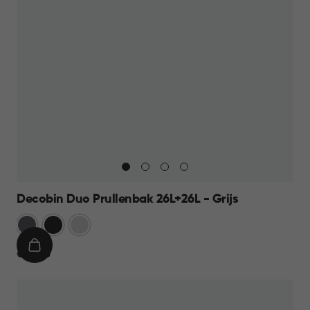
Decobin Duo Prullenbak 26L+26L - Grijs
Grijs
Zwart
Zilver
IN
€
€ 69,95
WINKELMAND
69,95