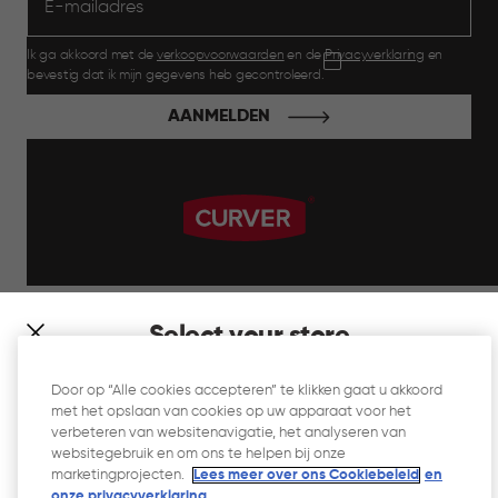
Ik ga akkoord met de
verkoopvoorwaarden
en de
Privacyverklaring
en
bevestig dat ik mijn gegevens heb gecontroleerd.
AANMELDEN
label.payment
Select your store
It looks like you’re joining us from a different country. At
Door op “Alle cookies accepteren” te klikken gaat u akkoord
which store would you like to shop?
met het opslaan van cookies op uw apparaat voor het
Website Gebruiksvoorwaarden
verbeteren van websitenavigatie, het analyseren van
websitegebruik en om ons te helpen bij onze
Privacyverklaring
marketingprojecten.
Lees meer over ons Cookiebeleid
en
onze privacyverklaring.​