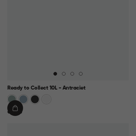
Ready to Collect 10L - Antraciet
Groen
Blauw
Donkergrijs
Wit
IN
€
€ 14,95
WINKELMAND
14,95