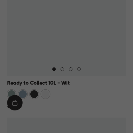
Ready to Collect 10L - Wit
Groen
Blauw
Donkergrijs
Wit
IN
€
€ 14,95
WINKELMAND
14,95