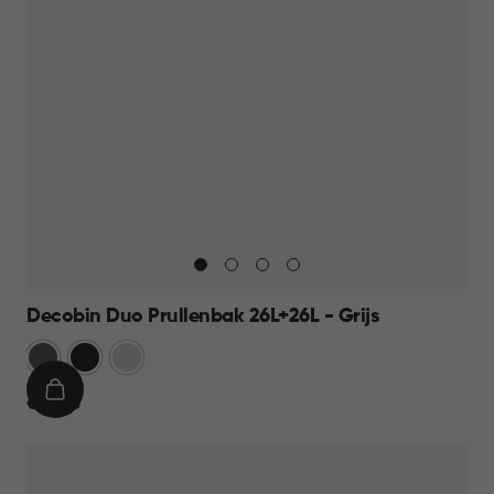
Decobin Duo Prullenbak 26L+26L - Grijs
Grijs
Zwart
Zilver
IN
€
€ 69,95
WINKELMAND
69,95