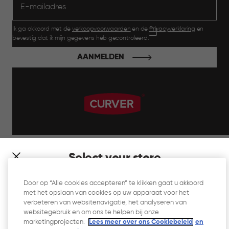
Ik ga akkoord met de
verkoopvoorwaarden
en de
Privacyverklaring
en
bevestig dat ik mijn gegevens heb gecontroleerd.
AANMELDEN
label.payment
Select your store
It looks like you’re joining us from a different country. At
Door op “Alle cookies accepteren” te klikken gaat u akkoord
which store would you like to shop?
met het opslaan van cookies op uw apparaat voor het
Website Gebruiksvoorwaarden
verbeteren van websitenavigatie, het analyseren van
websitegebruik en om ons te helpen bij onze
Privacyverklaring
marketingprojecten.
Lees meer over ons Cookiebeleid
en