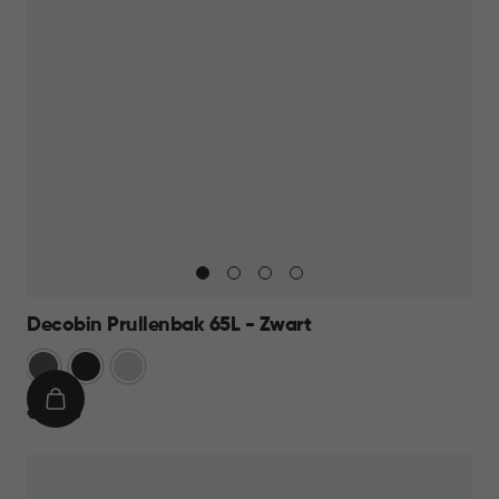
Decobin Prullenbak 65L - Zwart
Grijs
Zwart
Zilver
IN
€
€ 59,95
WINKELMAND
59,95