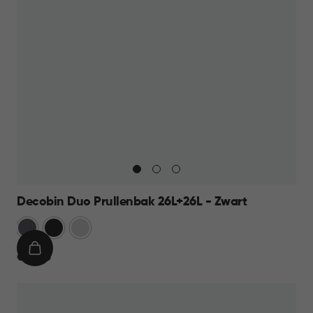
Decobin Duo Prullenbak 26L+26L - Zwart
Grijs
Zwart
Zilver
IN
€
€ 69,95
WINKELMAND
69,95