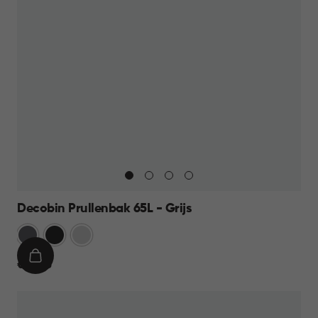
Decobin Prullenbak 65L - Grijs
Grijs
Zwart
Zilver
IN
€
€ 59,95
WINKELMAND
59,95