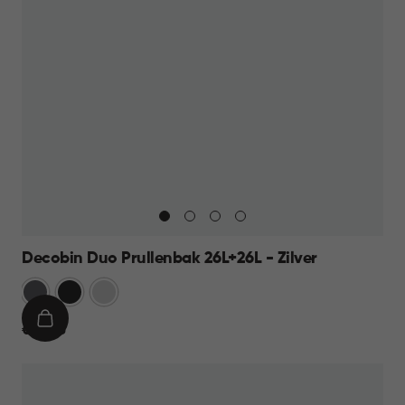
Decobin Duo Prullenbak 26L+26L - Zilver
Grijs
Zwart
Zilver
IN
€
€ 69,95
WINKELMAND
69,95