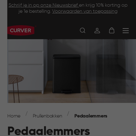
Footer
Skip
Schrijf je in op onze Nieuwsbrief
en krijg 10% korting op
to
je 1e bestelling.
Voorwaarden van toepassing
Information
main
content
Main
navigation
Breadcrumb
Navigation
Home
Prullenbakken
Pedaalemmers
Pedaalemmers