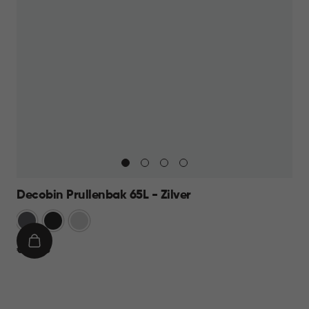
Decobin Prullenbak 65L - Zilver
Grijs
Zwart
Zilver
IN
€
€ 59,95
WINKELMAND
59,95