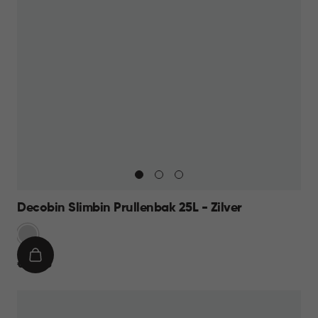
Decobin Slimbin Prullenbak 25L - Zilver
Zilver
IN
€
€ 39,95
WINKELMAND
39,95