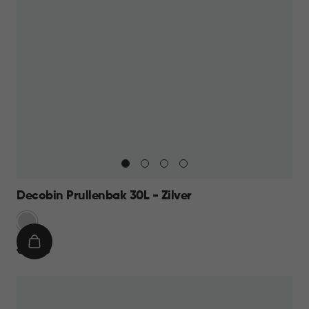
Decobin Prullenbak 30L - Zilver
Zilver
IN
€
€ 39,95
WINKELMAND
39,95