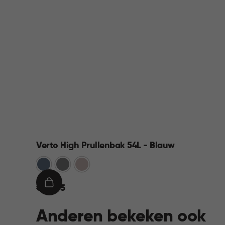
Verto High Prullenbak 54L - Blauw
Blauw
Grijs
Rose
€
IN
€ 44,95
44,95
WINKELMAND
Anderen bekeken ook