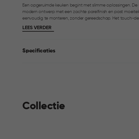
Een opgeruimde keuken begint met slimme oplossingen. De 
modern ontwerp met een zachte parelfinish en past moeiteloos in ieder interieu
eenvoudig te monteren, zonder gereedschap. Het touch-dek
netjes uit het zicht. Dankzij de slimme rand is afval scheide
LEES VERDER
gebruik door antislipvoetjes.
Specificaties
Collectie