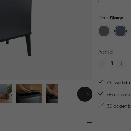
Kleur:
Blauw
Grijs
Blauw
Aantal
Quantity
Op werkdage
Gratis verz
30 dagen be