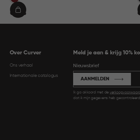
€
IN
€ 19,95
€
19,95
9
WINKELMAND
Over Curver
Meld je aan & krijg 10% ko
Ons verhaal
Nieuwsbrief
Internationale catalogus
AANMELDEN
Ik ga akkoord met de
verkoopvoorwaar
dat ik mijn gegevens heb gecontroleerd