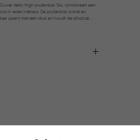
Curver Verto High prullenbak 54L combineert een
r. De prullenbak is snel en
sel opent met één druk en houdt de afvalzak
n met twee zakken heel eenvoudig. Stabiel in