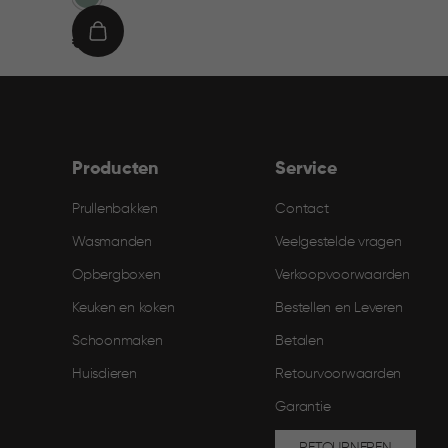
€
IN
€ 9,95
9,95
WINKELMAND
Producten
Service
Prullenbakken
Contact
Wasmanden
Veelgestelde vragen
Opbergboxen
Verkoopvoorwaarden
Keuken en koken
Bestellen en Leveren​
Schoonmaken
Betalen
Huisdieren
Retourvoorwaarden
Garantie