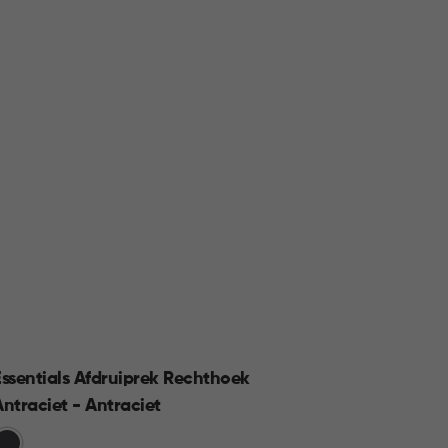
Essentials Afdruiprek Rechthoek
Smart
Antraciet - Antraciet
Groen
rijs