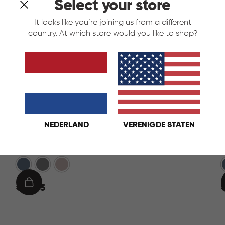
Select your store
It looks like you’re joining us from a different
country. At which store would you like to shop?
NEDERLAND
VERENIGDE STATEN
Verto High Prullenbak 54L - Rose
V
Blauw
Grijs
Rose
€
IN
€ 44,95
44,95
4
WINKELMAND