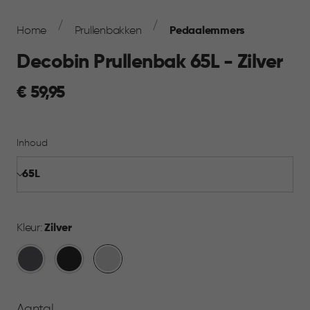
Breadcrumb
Navigation
Home
Prullenbakken
Pedaalemmers
Decobin Prullenbak 65L - Zilver
€
€ 59,95
59,95
Inhoud
Kleur:
Zilver
Grijs
Zwart
Zilver
Aantal