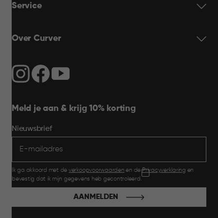
Service
Over Curver
Meld je aan & krijg 10% korting
Nieuwsbrief
Ik ga akkoord met de
verkoopvoorwaarden
en de
Privacyverklaring
en
bevestig dat ik mijn gegevens heb gecontroleerd.
AANMELDEN