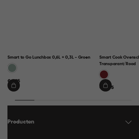
Smart to Go Lunchbox 0,6L + 0,3L - Groen
Smart Cook Ovensch
Transparant/Rood
Groen
Rood
€
€ 9,95
€
€ 19,95
9,95
IN
IN
19,95
WINKELMAND
WINKELMAND
Producten