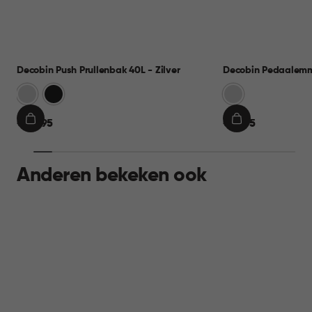
Decobin Push Prullenbak 40L - Zilver
Decobin Pedaalemme
Zilver
Zwart
Zilver
€
€
€ 44,95
€ 19,95
IN
IN
44,95
19,95
WINKELMAND
WINKELMAND
Anderen bekeken ook