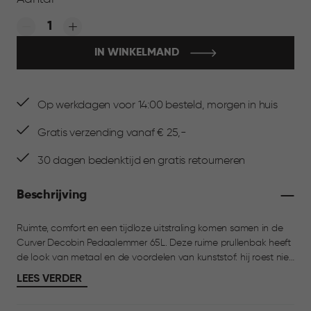
Quantity:
IN WINKELMAND
Op werkdagen voor 14:00 besteld, morgen in huis
Gratis verzending vanaf € 25,-
30 dagen bedenktijd en gratis retourneren
Beschrijving
Ruimte, comfort en een tijdloze uitstraling komen samen in de
Curver Decobin Pedaalemmer 65L. Deze ruime prullenbak heeft
de look van metaal en de voordelen van kunststof: hij roest niet,
is licht van gewicht en eenvoudig schoon te maken.
LEES VERDER
Vingerafdrukken zijn nauwelijks zichtbaar, wat zorgt voor een
verzorgde uitstraling in de keuken. Het comfortabele pedaal