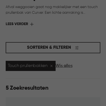
Afval weggooien gaat nog makkelijker met een touch
prullenbak van Curver. Een lichte aanraking is
voldoende om de deksel te openen, ideaal wanneer je
handen vol zijn. Door de eigentijdse ontwerpen passen
LEES VERDER
deze prullenbakken moeiteloos in de keuken,
werkruimte of andere plekken in huis. Zo wordt
dagelijks gemak gecombineerd met een verzorgde
uitstraling in huis.
SORTEREN & FILTEREN
Touch prullenbakken
Wis alles
5 Zoekresultaten