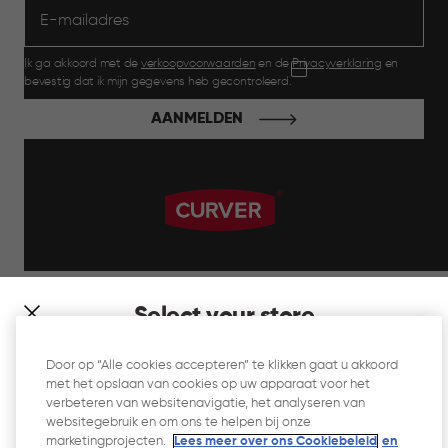
Ik ga akkoord met de
verkoopvoorwaarden
en de
Privacyverklaring
en
bevestig dat ik mijn gegevens heb gecontroleerd.
AANMELDEN
label.payment
Select your store
It looks like you’re joining us from a different country. At
Door op “Alle cookies accepteren” te klikken gaat u akkoord
which store would you like to shop?
met het opslaan van cookies op uw apparaat voor het
Website Gebruiksvoorwaarden
verbeteren van websitenavigatie, het analyseren van
websitegebruik en om ons te helpen bij onze
Privacyverklaring
marketingprojecten.
Lees meer over ons Cookiebeleid
en