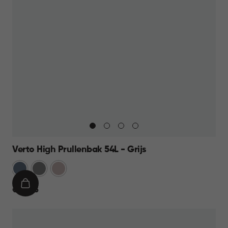
Verto High Prullenbak 54L - Grijs
Blauw
Grijs
Rose
IN
€
€ 44,95
WINKELMAND
44,95