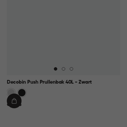
Decobin Push Prullenbak 40L - Zwart
Zilver
Zwart
IN
€
€ 44,95
WINKELMAND
44,95