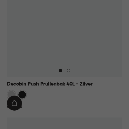
Decobin Push Prullenbak 40L - Zilver
Zilver
Zwart
IN
€
€ 44,95
WINKELMAND
44,95