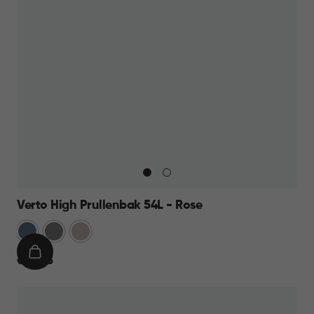
Verto High Prullenbak 54L - Rose
Blauw
Grijs
Rose
IN
€
€ 44,95
WINKELMAND
44,95