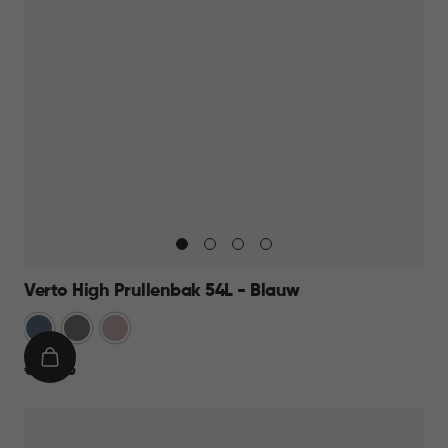
Verto High Prullenbak 54L - Blauw
Blauw
Grijs
Rose
IN
€
€ 44,95
WINKELMAND
44,95