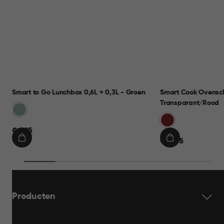
Smart to Go Lunchbox 0,6L + 0,3L - Groen
Smart Cook Ovensch
Transparant/Rood
Groen
Rood
€
€ 9,95
€
€ 19,95
9,95
IN
IN
19,95
WINKELMAND
WINKELMAND
Producten