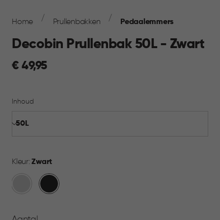
Breadcrumb
Navigation
Home
Prullenbakken
Pedaalemmers
Decobin Prullenbak 50L - Zwart
€
€ 49,95
49,95
Inhoud
Kleur:
Zwart
Zilver
Zwart
Aantal