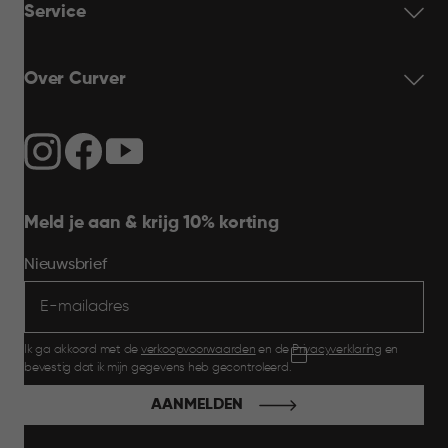
Service
Over Curver
Meld je aan & krijg 10% korting
Nieuwsbrief
Ik ga akkoord met de
verkoopvoorwaarden
en de
Privacyverklaring
en
bevestig dat ik mijn gegevens heb gecontroleerd.
AANMELDEN