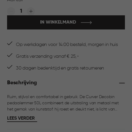
Quantity:
IN WINKELMAND
Op werkdagen voor 14:00 besteld, morgen in huis
Gratis verzending vanaf € 25,-
30 dagen bedenktijd en gratis retourneren
Beschrijving
Ruim, stijlvol en comfortabel in gebruik. De Curver Decobin
pedaalemmer 50L combineert de uitstraling van metaal met
het gemak van kunststof: hij roest en deukt niet, is licht van
gewicht, eenvoudig schoon te maken en blijft netjes doordat
LEES VERDER
vingerafdrukken niet zichtbaar zijn. Het brede, stevige pedaal
opent de deksel moeiteloos en dankzij het soft-close