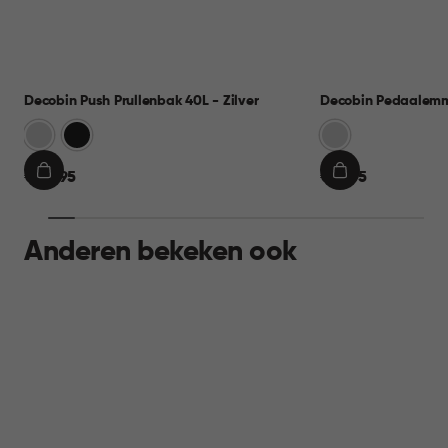
Decobin Push Prullenbak 40L - Zilver
Decobin Pedaalemme
Zilver
Zwart
Zilver
€
€
€ 44,95
€ 19,95
IN
IN
44,95
19,95
WINKELMAND
WINKELMAND
Anderen bekeken ook