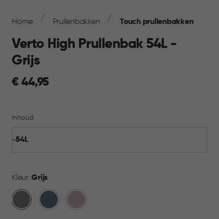
Breadcrumb
Navigation
Home
Prullenbakken
Touch prullenbakken
Verto High Prullenbak 54L -
Grijs
€
€ 44,95
44,95
Inhoud
Kleur:
Grijs
Grijs
Blauw
Rose