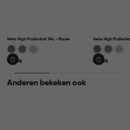
Verto High Prullenbak 54L - Blauw
Verto High Prullenb
Blauw
Grijs
Rose
Blauw
Grijs
Rose
€
€
€ 44,95
€ 44,95
IN
IN
44,95
44,95
WINKELMAND
WINKELMAND
Anderen bekeken ook