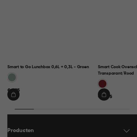
Smart to Go Lunchbox 0,6L + 0,3L - Groen
Smart Cook Ovensch
Transparant/Rood
Groen
Rood
€
€ 9,95
€
€ 19,95
9,95
IN
IN
19,95
WINKELMAND
WINKELMAND
Producten