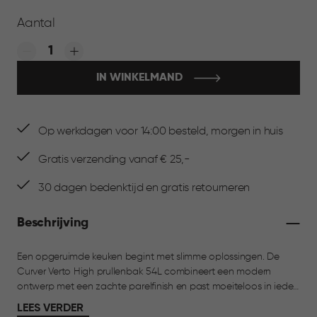
Aantal
Quantity:
IN WINKELMAND
Op werkdagen voor 14:00 besteld, morgen in huis
Gratis verzending vanaf € 25,-
30 dagen bedenktijd en gratis retourneren
Beschrijving
Een opgeruimde keuken begint met slimme oplossingen. De
Curver Verto High prullenbak 54L combineert een modern
ontwerp met een zachte parelfinish en past moeiteloos in ieder
interieur. De prullenbak is snel en eenvoudig te monteren,
LEES VERDER
zonder gereedschap. Het touch-deksel opent met één druk en