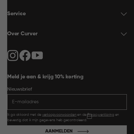
Service
Over Curver
Meld je aan & krijg 10% korting
Nieuwsbrief
Ik ga akkoord met de
verkoopvoorwaarden
en de
Privacyverklaring
en
bevestig dat ik mijn gegevens heb gecontroleerd.
AANMELDEN