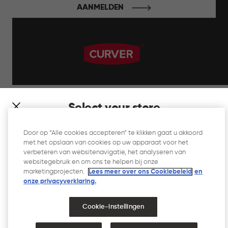
AANMELDEN
label.payment
Select your store
It looks like you’re joining us from a different country. At
Door op “Alle cookies accepteren” te klikken gaat u akkoord
which store would you like to shop?
met het opslaan van cookies op uw apparaat voor het
Website Gebruiksvoorwaarden
verbeteren van websitenavigatie, het analyseren van
websitegebruik en om ons te helpen bij onze
Privacyverklaring
marketingprojecten.
Lees meer over ons Cookiebeleid
en
onze privacyverklaring.​
Cookiebeleid
Toegankelijkheid
Cookie-instellingen
Toegankelijkheidsverklaring