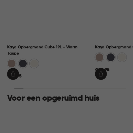
Kaya Opbergmand Cube 19L - Warm
Kaya Opbergmand C
Taupe
Warm
Antraciet
Wit
Warm
Antraciet
Wit
Taupe
€
Taupe
€ 12,95
€
€ 12,95
12,95
IN
IN
12,95
WINKELMAND
WINKELMAND
Voor een opgeruimd huis