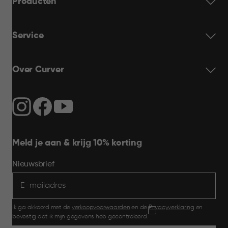
Producten
Service
Over Curver
Meld je aan & krijg 10% korting
Nieuwsbrief
Ik ga akkoord met de
verkoopvoorwaarden
en de
Privacyverklaring
en
bevestig dat ik mijn gegevens heb gecontroleerd.