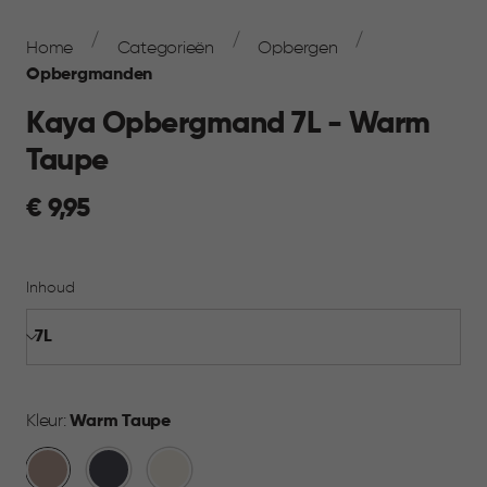
Breadcrumb
Navigation
Home
Categorieën
Opbergen
Opbergmanden
Kaya Opbergmand 7L - Warm
Taupe
€
€ 9,95
9,95
Inhoud
Kleur:
Warm Taupe
Warm
Antraciet
Wit