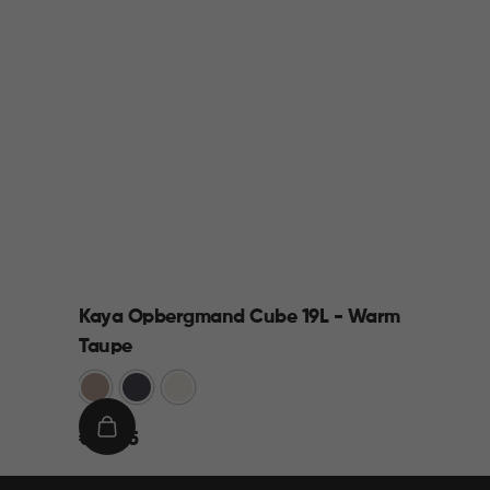
Kaya Opbergmand Cube 19L - Warm
Taupe
Warm
Antraciet
Wit
Taupe
€
IN
€ 12,95
12,95
WINKELMAND