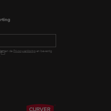
rting
den
en de
Privacyverklaring
en bevestig
.