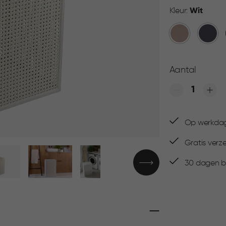
Kleur:
Wit
Warm
Antraci
Taupe
Aantal
Quantity
Op werkdage
Gratis verz
30 dagen be