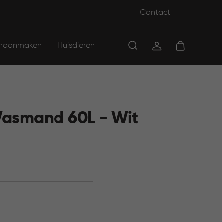
Contact
hoonmaken
Huisdieren
asmand 60L - Wit