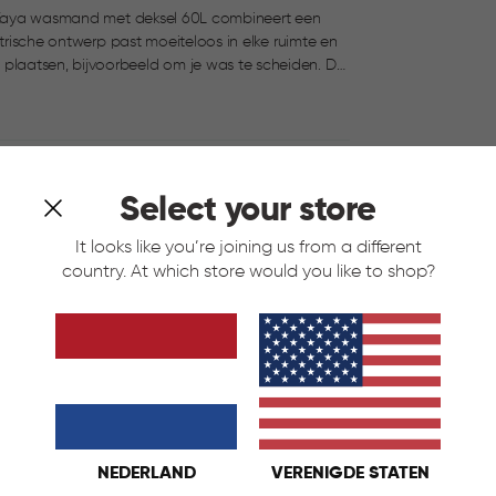
er Kaya wasmand met deksel 60L combineert een
etrische ontwerp past moeiteloos in elke ruimte en
aatsen, bijvoorbeeld om je was te scheiden. De
ijft. De deksel kan op twee manieren worden
nier zit en hoe je de mand opent. Licht, duurzaam
 voor prettig dagelijks gebruik.
Select your store
It looks like you’re joining us from a different
country. At which store would you like to shop?
NEDERLAND
VERENIGDE STATEN