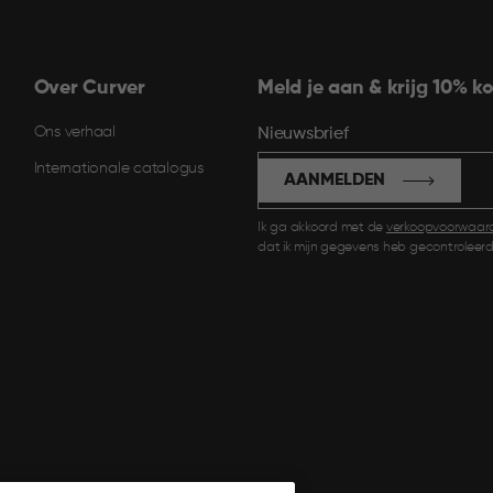
Over Curver
Meld je aan & krijg 10% ko
Ons verhaal
Nieuwsbrief
Internationale catalogus
AANMELDEN
Ik ga akkoord met de
verkoopvoorwaar
dat ik mijn gegevens heb gecontroleerd