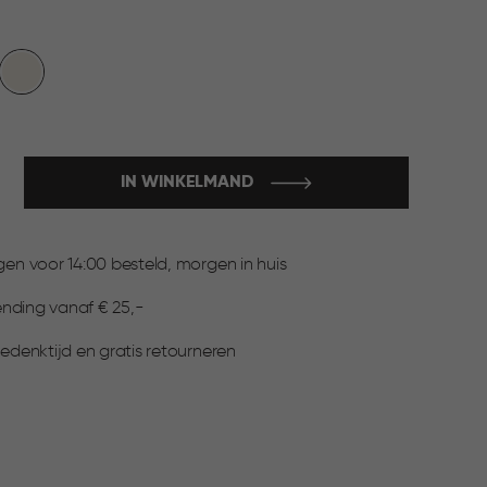
et
Wit
IN WINKELMAND
:
n voor 14:00 besteld, morgen in huis
ending vanaf € 25,-
denktijd en gratis retourneren