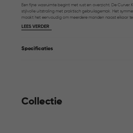
Een fijne wasruimte begint met rust en overzicht. De Curv
stijlvolle uitstraling met praktisch gebruiksgemak. Het symm
maakt het eenvoudig om meerdere manden naast elkaar te pl
geweven structuur zorgt voor ventilatie, zodat je was fris bl
LEES VERDER
gemonteerd, waardoor je zelf kiest aan welke kant het schar
en eenvoudig schoon te maken, met comfortabele handgrepen
Specificaties
Collectie