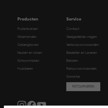
Producten
Service
Prullenbakken
Contact
Wasmanden
Veelgestelde vragen
Opbergboxen
Verkoopvoorwaarden
Keuken en koken
Bestellen en Leveren​
Schoonmaken
Betalen
Huisdieren
Retourvoorwaarden
Garantie
RETOURNEREN