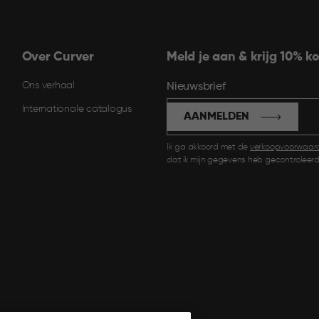
Over Curver
Meld je aan & krijg 10% ko
Ons verhaal
Nieuwsbrief
Internationale catalogus
AANMELDEN
Ik ga akkoord met de
verkoopvoorwaar
dat ik mijn gegevens heb gecontroleerd