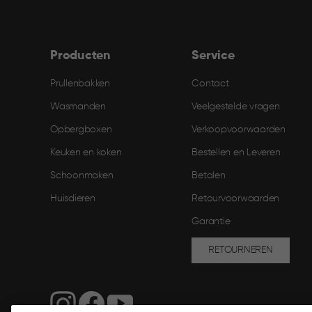
Producten
Service
Prullenbakken
Contact
Wasmanden
Veelgestelde vragen
Opbergboxen
Verkoopvoorwaarden
Keuken en koken
Bestellen en Leveren​
Schoonmaken
Betalen
Huisdieren
Retourvoorwaarden
Garantie
RETOURNEREN