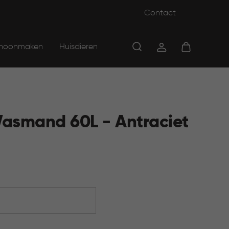
Contact
hoonmaken
Huisdieren
asmand 60L - Antraciet