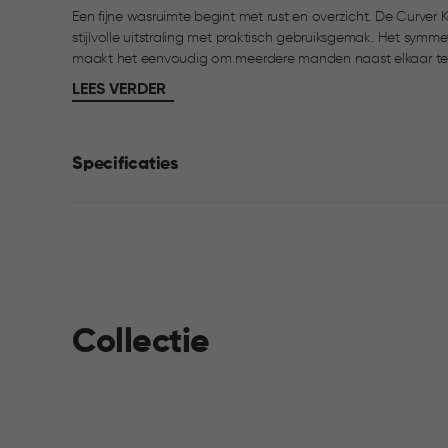
Een fijne wasruimte begint met rust en overzicht. De Curv
stijlvolle uitstraling met praktisch gebruiksgemak. Het symm
maakt het eenvoudig om meerdere manden naast elkaar te pl
geweven structuur zorgt voor ventilatie, zodat je was fris bl
LEES VERDER
gemonteerd, waardoor je zelf kiest aan welke kant het schar
en eenvoudig schoon te maken, met comfortabele handgrepen
Specificaties
Collectie