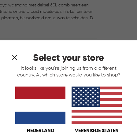
er Kaya wasmand met deksel 60L combineert een
etrische ontwerp past moeiteloos in elke ruimte en
aatsen, bijvoorbeeld om je was te scheiden. De
ijft. De deksel kan op twee manieren worden
nier zit en hoe je de mand opent. Licht, duurzaam
 voor prettig dagelijks gebruik.
Select your store
It looks like you’re joining us from a different
country. At which store would you like to shop?
NEDERLAND
VERENIGDE STATEN