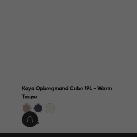
Kaya Opbergmand Cube 19L - Warm
Taupe
Warm
Antraciet
Wit
Taupe
€
IN
€ 12,95
12,95
WINKELMAND