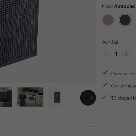
Kleur:
Antraciet
Warm
Antraci
Taupe
Aantal
Quantity
Op werkdage
Gratis verz
30 dagen be