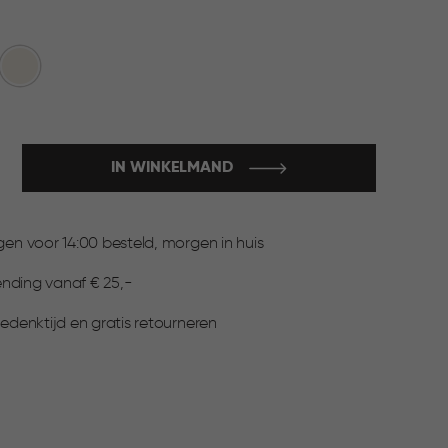
et
Wit
IN WINKELMAND
:
n voor 14:00 besteld, morgen in huis
ending vanaf € 25,-
denktijd en gratis retourneren