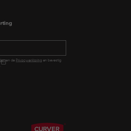
rting
den
en de
Privacyverklaring
en bevestig
.