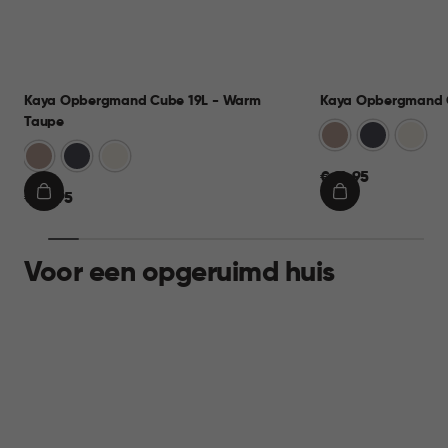
Kaya Opbergmand Cube 19L - Warm
Kaya Opbergmand C
Taupe
Warm
Antraciet
Wit
Warm
Antraciet
Wit
Taupe
€
Taupe
€ 12,95
€
€ 12,95
12,95
IN
IN
12,95
WINKELMAND
WINKELMAND
Voor een opgeruimd huis