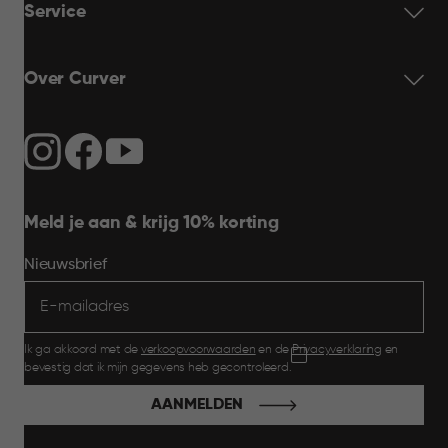
Service
Over Curver
Meld je aan & krijg 10% korting
Nieuwsbrief
Ik ga akkoord met de
verkoopvoorwaarden
en de
Privacyverklaring
en
bevestig dat ik mijn gegevens heb gecontroleerd.
AANMELDEN