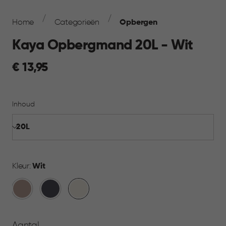
Breadcrumb
Navigation
Home
Categorieën
Opbergen
Kaya Opbergmand 20L - Wit
€
€ 13,95
13,95
Inhoud
Kleur:
Wit
Warm
Antraciet
Wit
Taupe
Aantal