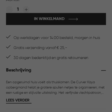
Quantity:
IN WINKELMAND
Op werkdagen voor 14:00 besteld, morgen in huis
Gratis verzending vanaf € 25,-
30 dagen bedenktijd en gratis retourneren
Beschrijving
Een opgeruimd huis voelt als thuiskomen. De Curver Kaya
opbergmand helpt je grotere spullen netjes te organiseren, met
een rustige en stijlvolle uitstraling. Het verfijnde vlechtpatroon,
geïnspireerd op klassiek Thonet-design, past moeiteloos in elke
LEES VERDER
ruimte. Dankzij de inhoud van 20L is Kaya ideaal voor
speelgoed, plaids, tijdschriften en andere dagelijkse items. De