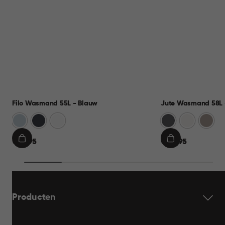
Filo Wasmand 55L - Blauw
Jute Wasmand 58L -
Blauw
Antraciet
Wit
Antraciet
Wit
Taupe
€
€
€ 21,95
€ 22,95
IN
IN
21,95
22,95
WINKELMAND
WINKELMAND
Producten