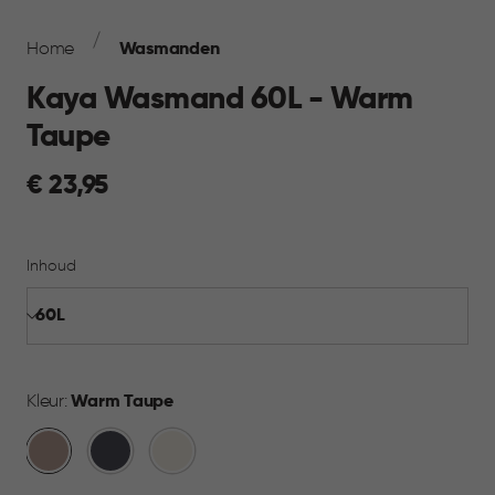
Breadcrumb
Navigation
Home
Wasmanden
Kaya Wasmand 60L - Warm
Taupe
€
€ 23,95
23,95
Inhoud
Kleur:
Warm Taupe
Warm
Antraciet
Wit
Taupe