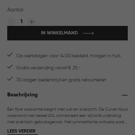
Aantal
Quantity:
IN WINKELMAND
Op werkdagen voor 14:00 besteld, morgen in huis
Gratis verzending vanaf € 25,-
30 dagen bedenktijd en gratis retourneren
Beschrijving
Een fijne wasruimte begint met rust en overzicht. De Curver Kaya
wasmand met deksel 60L combineert een stijlvolle uitstraling
met praktisch gebruiksgemak. Het symmetrische ontwerp past
moeiteloos in elke ruimte en maakt het eenvoudig om meerdere
LEES VERDER
manden naast elkaar te plaatsen, bijvoorbeeld om je was te