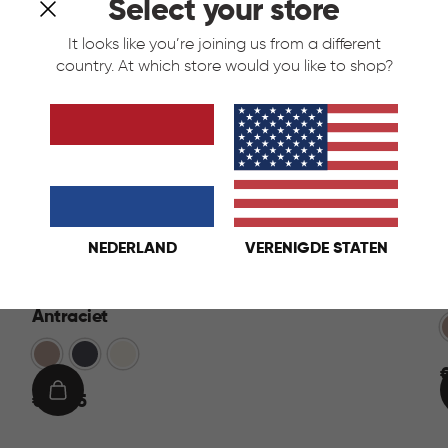
Select your store
It looks like you’re joining us from a different
country. At which store would you like to shop?
NEDERLAND
VERENIGDE STATEN
Kaya Opbergmand Cube 19L -
Antraciet
Warm
Antraciet
Wit
Taupe
2
€
IN
€ 12,95
12,95
WINKELMAND