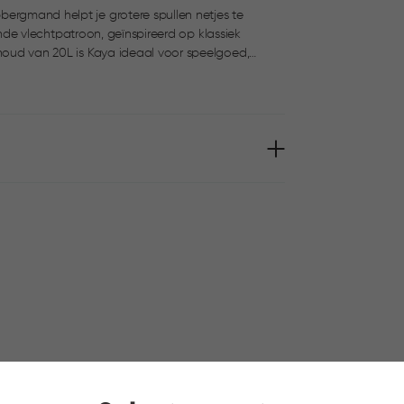
bergmand helpt je grotere spullen netjes te
fijnde vlechtpatroon, geïnspireerd op klassiek
licht, stapelbaar en voorzien van comfortabele
 zetten in minder dan een minuut.