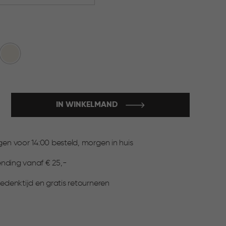
et
Wit
IN WINKELMAND
:
n voor 14:00 besteld, morgen in huis
▶
ending vanaf € 25,-
denktijd en gratis retourneren