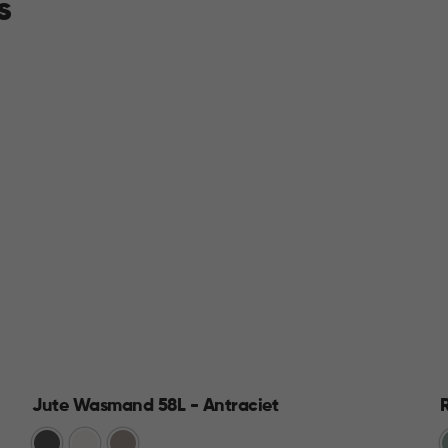
s
Jute Wasmand 58L - Antraciet
Antraciet
Wit
Taupe