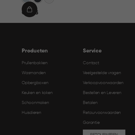
€
IN
€ 21,95
21,95
WINKELMAND
Producten
Service
Prullenbakken
Contact
Wasmanden
Veelgestelde vragen
Opbergboxen
Verkoopvoorwaarden
Keuken en koken
Bestellen en Leveren​
Schoonmaken
Betalen
Huisdieren
Retourvoorwaarden
Garantie