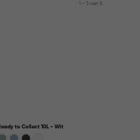
1 - 3 van 5
Ready to Collect 10L - Wit
Jute 
Groen
Blauw
Donkergrijs
Wit
Wit
A