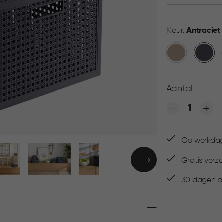
Kleur:
Antraciet
Warm
Antraci
Taupe
Aantal
Quantity
Op werkdage
Gratis verz
30 dagen be