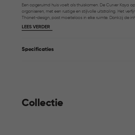
Een opgeruimd huis voelt als thuiskomen. De Curver Kaya op
organiseren, met een rustige en stijlvolle uitstraling. Het ver
Thonet-design, past moeiteloos in elke ruimte. Dankzij de inhoud van 20L is Kaya ideaal voor speelgoed,
plaids, tijdschriften en andere dagelijkse items. De mand is 
LEES VERDER
handgrepen. Eenvoudig schoon te maken en snel in elkaar te
Specificaties
Collectie