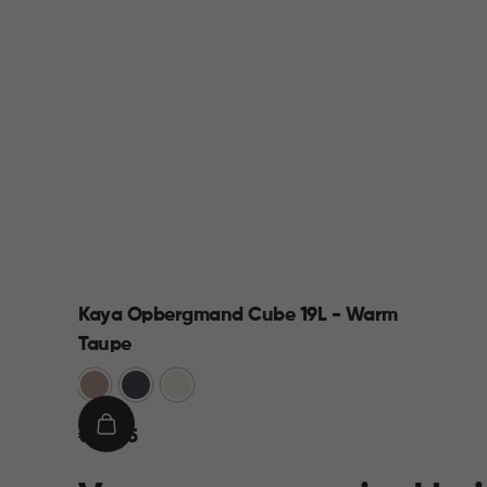
Kaya Opbergmand Cube 19L - Warm
Taupe
Warm
Antraciet
Wit
Taupe
€
IN
€ 12,95
12,95
WINKELMAND