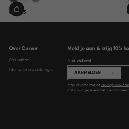
€
IN
€ 22,95
€
22,95
1
WINKELMAND
Over Curver
Meld je aan & krijg 10% ko
Ons verhaal
Nieuwsbrief
Internationale catalogus
AANMELDEN
Ik ga akkoord met de
verkoopvoorwaar
dat ik mijn gegevens heb gecontroleerd