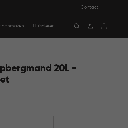
Contact
hoonmaken
Huisdieren
pbergmand 20L -
et