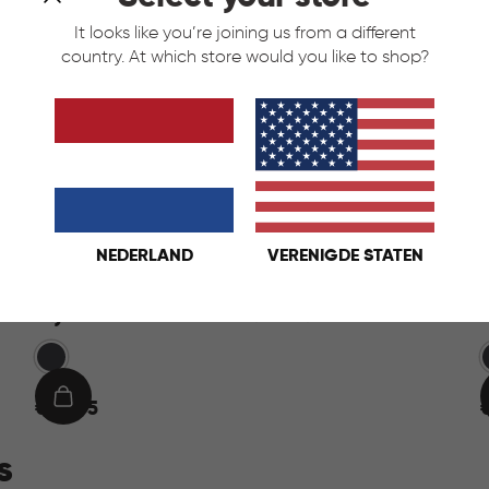
It looks like you’re joining us from a different
country. At which store would you like to shop?
NEDERLAND
VERENIGDE STATEN
Style Wasmand 40L - Antraciet
Grijs
G
€
IN
€ 24,95
€
24,95
1
WINKELMAND
s