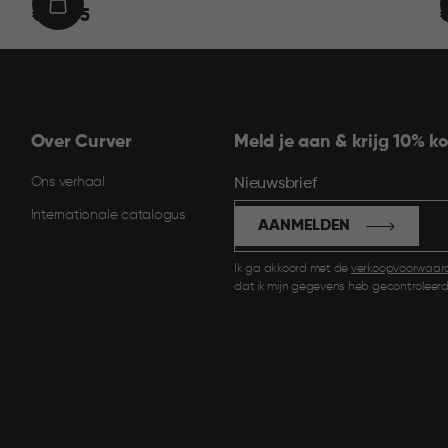
€
IN
€ 22,95
€
22,95
1
WINKELMAND
Over Curver
Meld je aan & krijg 10% ko
Ons verhaal
Nieuwsbrief
Internationale catalogus
AANMELDEN
Ik ga akkoord met de
verkoopvoorwaar
dat ik mijn gegevens heb gecontroleerd