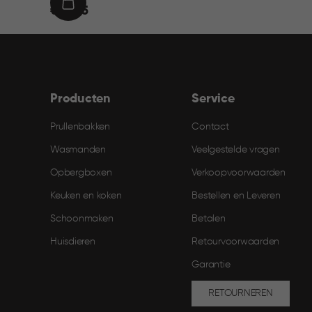
€
IN
€ 21,95
21,95
WINKELMAND
Producten
Service
Prullenbakken
Contact
Wasmanden
Veelgestelde vragen
Opbergboxen
Verkoopvoorwaarden
Keuken en koken
Bestellen en Leveren​
Schoonmaken
Betalen
Huisdieren
Retourvoorwaarden
Garantie
RETOURNEREN