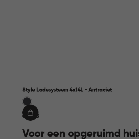
Style Ladesysteem 4x14L - Antraciet
Grijs
€
IN
€ 69,95
69,95
WINKELMAND
Voor een opgeruimd hui