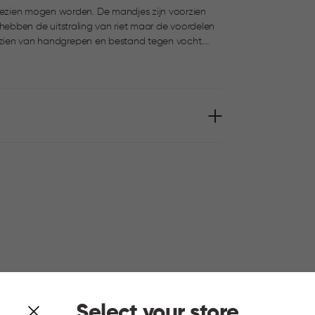
ezien mogen worden. De mandjes zijn voorzien
Ze hebben de uitstraling van riet maar de voordelen
orzien van handgrepen en bestand tegen vocht.
r of op kantoor.
Select your store