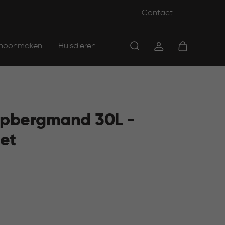
Contact
hoonmaken
Huisdieren
Opbergmand 30L -
et