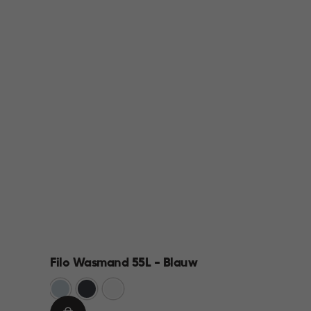
Filo Wasmand 55L - Blauw
Blauw
Antraciet
Wit