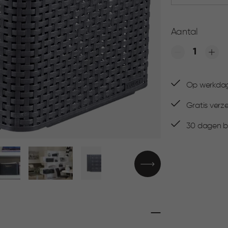
Aantal
Quantity
Op werkdage
Gratis verz
30 dagen be