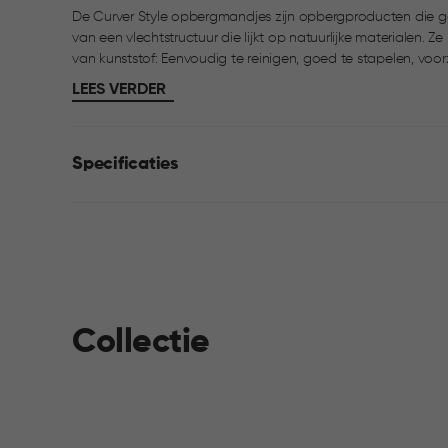
De Curver Style opbergmandjes zijn opbergproducten die g
van een vlechtstructuur die lijkt op natuurlijke materialen. 
van kunststof: Eenvoudig te reinigen, goed te stapelen, vo
Ideaal voor gebruik in de badkamer, woonkamer, kinderkame
LEES VERDER
Specificaties
Collectie