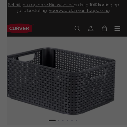
Footer
Skip
Schrijf je in op onze Nieuwsbrief
en krijg 10% korting op
to
je 1e bestelling.
Voorwaarden van toepassing
Information
main
content
Main
navigation