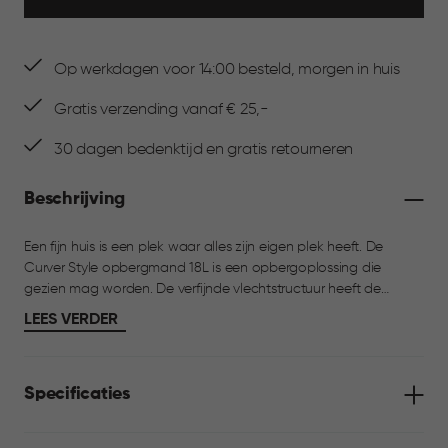
Op werkdagen voor 14:00 besteld, morgen in huis
Gratis verzending vanaf € 25,-
30 dagen bedenktijd en gratis retourneren
Beschrijving
Een fijn huis is een plek waar alles zijn eigen plek heeft. De
Curver Style opbergmand 18L is een opbergoplossing die
gezien mag worden. De verfijnde vlechtstructuur heeft de
warme uitstraling van riet, gecombineerd met het praktische
LEES VERDER
gemak van kunststof. Met een inhoud van 18 liter is deze mand
ideaal voor het opbergen van dagelijkse spullen in de
badkamer, woonkamer, kinderkamer of op kantoor. De mand is
Specificaties
licht, goed stapelbaar, voorzien van handgrepen en bestand
tegen vocht.