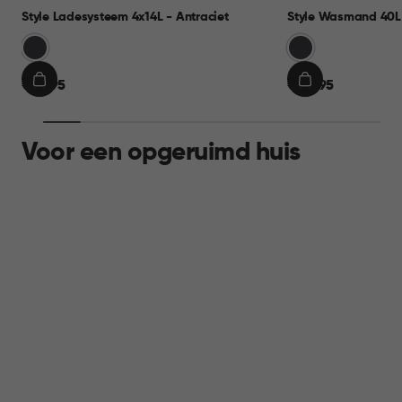
Style Ladesysteem 4x14L - Antraciet
Style Wasmand 40L 
Grijs
Grijs
€
€
€ 69,95
€ 24,95
IN
IN
69,95
24,95
WINKELMAND
WINKELMAND
Voor een opgeruimd huis