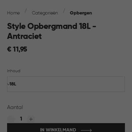
Breadcrumb
Navigation
Home
Categorieën
Opbergen
Style Opbergmand 18L -
Antraciet
€
€ 11,95
11,95
Inhoud
Aantal
Quantity:
IN WINKELMAND