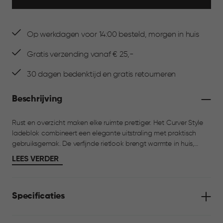
Op werkdagen voor 14:00 besteld, morgen in huis
Gratis verzending vanaf € 25,-
30 dagen bedenktijd en gratis retourneren
Beschrijving
Rust en overzicht maken elke ruimte prettiger. Het Curver Style
ladeblok combineert een elegante uitstraling met praktisch
gebruiksgemak. De verfijnde rietlook brengt warmte in huis,
terwijl het kunststof materiaal zorgt voor een duurzame en
LEES VERDER
onderhoudsvriendelijke oplossing. Het ladeblok is voorzien van
drie soepel lopende lades van 14L en ergonomische
handgrepen voor comfortabel dagelijks gebruik. Ideaal voor
Specificaties
het opbergen van spullen in de keuken, gang of andere
leefruimtes waar je graag overzicht houdt.