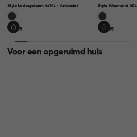
Style Ladesysteem 4x14L - Antraciet
Style Wasmand 40L 
Grijs
Grijs
€
€
€ 69,95
€ 24,95
IN
IN
69,95
24,95
WINKELMAND
WINKELMAND
Voor een opgeruimd huis