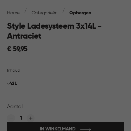
Breadcrumb
Navigation
Home
Categorieën
Opbergen
Style Ladesysteem 3x14L -
Antraciet
€
€ 59,95
59,95
Inhoud
Aantal
Quantity:
IN WINKELMAND