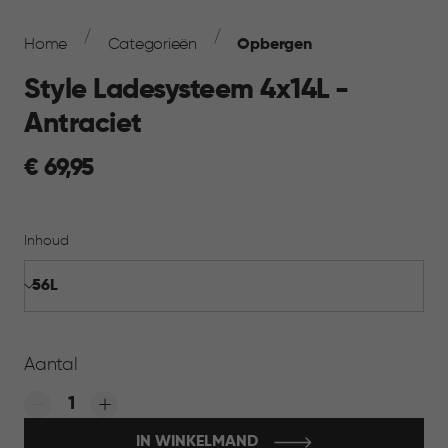
Breadcrumb
Navigation
Home
Categorieën
Opbergen
Style Ladesysteem 4x14L -
Antraciet
€
€ 69,95
69,95
Inhoud
Aantal
Quantity:
IN WINKELMAND