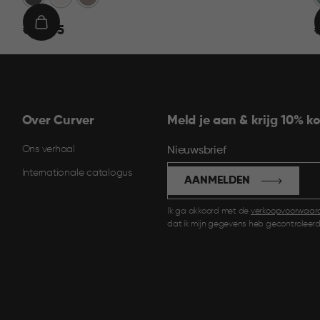
€
IN
€ 22,95
€
22,95
1
WINKELMAND
Over Curver
Meld je aan & krijg 10% ko
Ons verhaal
Nieuwsbrief
Internationale catalogus
AANMELDEN
Ik ga akkoord met de
verkoopvoorwaar
dat ik mijn gegevens heb gecontroleerd