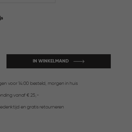
js
IN WINKELMAND
:
n voor 14:00 besteld, morgen in huis
ending vanaf € 25,-
denktijd en gratis retourneren