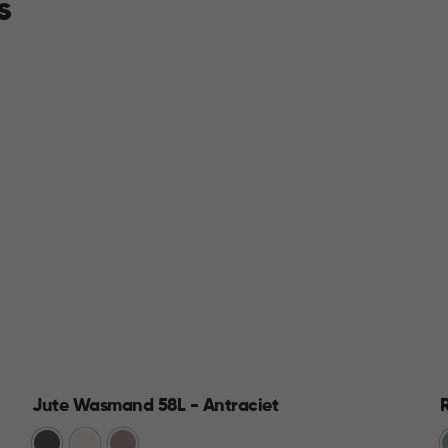
s
Jute Wasmand 58L - Antraciet
Antraciet
Wit
Taupe