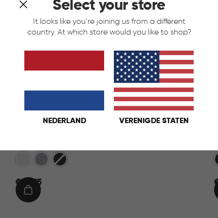
Select your store
It looks like you’re joining us from a different
country. At which store would you like to shop?
NEDERLAND
VERENIGDE STATEN
Infinity Dots Ladesysteem 4x11L - Wit
Wit
Licht
Donkergrijs
Grijs
€
€ 39,95
€
39,95
9
IN
WINKELMAND