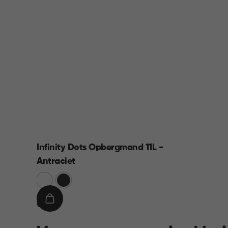
Infinity Dots Opbergmand 11L -
Antraciet
Wit
Donkergrijs
€
IN
€ 8,95
8,95
WINKELMAND