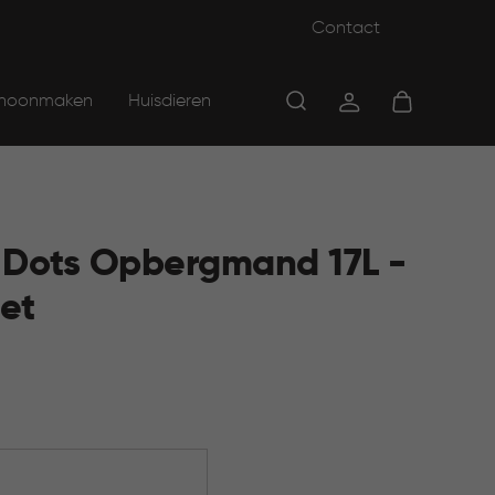
Contact
hoonmaken
Huisdieren
y Dots Opbergmand 17L -
et