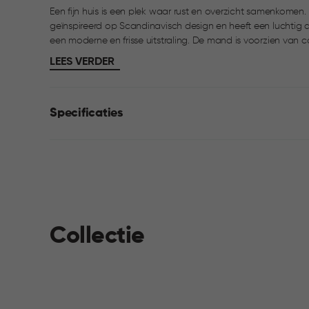
Een fijn huis is een plek waar rust en overzicht samenkomen.
geïnspireerd op Scandinavisch design en heeft een luchtig
een moderne en frisse uitstraling. De mand is voorzien van comfortabele handgrepen en eenvoudig schoon te
maken. Dankzij het stapelbare ontwerp is hij praktisch in geb
LEES VERDER
voor de woonkamer, slaapkamer of speelkamer.
Specificaties
Collectie