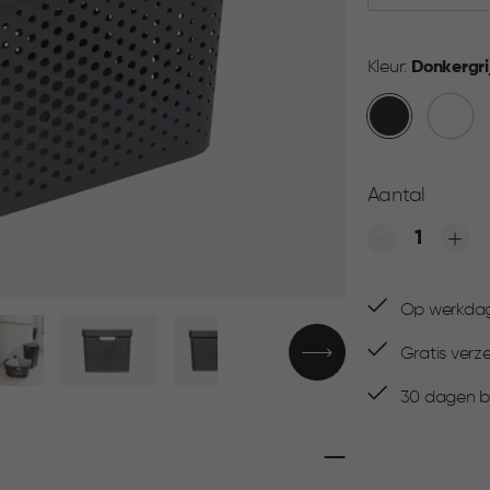
Kleur:
Donkergri
Donkergrijs
Wit
Aantal
Quantity
Op werkdage
▶
Gratis verz
30 dagen be