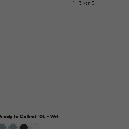
1 - 3 van 5
Ready to Collect 10L - Wit
Jute 
Groen
Blauw
Donkergrijs
Wit
Wit
A