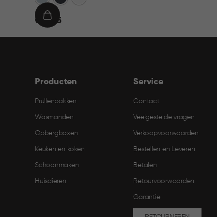
€
IN
€ 21,95
21,95
WINKELMAND
Producten
Service
Prullenbakken
Contact
Wasmanden
Veelgestelde vragen
Opbergboxen
Verkoopvoorwaarden
Keuken en koken
Bestellen en Leveren​
Schoonmaken
Betalen
Huisdieren
Retourvoorwaarden
Garantie