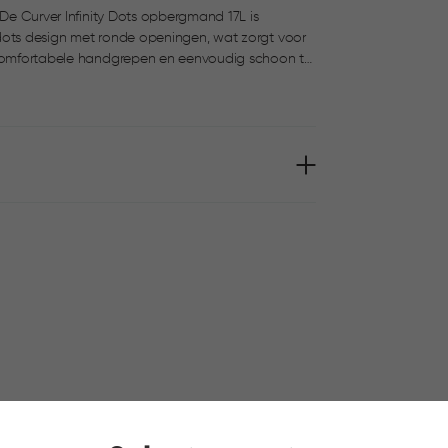
 De Curver Infinity Dots opbergmand 17L is
 dots design met ronde openingen, wat zorgt voor
ruik, met een deksel apart verkrijgbaar. Ideaal