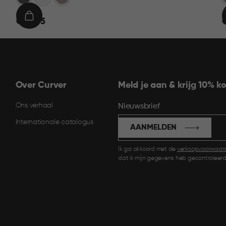
€
IN
€ 22,95
€
22,95
1
WINKELMAND
Over Curver
Meld je aan & krijg 10% ko
Ons verhaal
Nieuwsbrief
Internationale catalogus
AANMELDEN
Ik ga akkoord met de
verkoopvoorwaar
dat ik mijn gegevens heb gecontroleerd