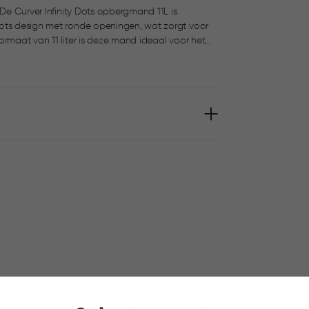
 De Curver Infinity Dots opbergmand 11L is
dots design met ronde openingen, wat zorgt voor
mer of speelkamer. De comfortabele handgrepen
en goed stapelbaar.