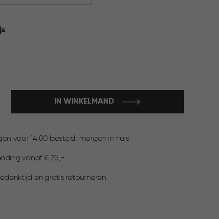
js
rijs
IN WINKELMAND
:
n voor 14:00 besteld, morgen in huis
ending vanaf € 25,-
denktijd en gratis retourneren