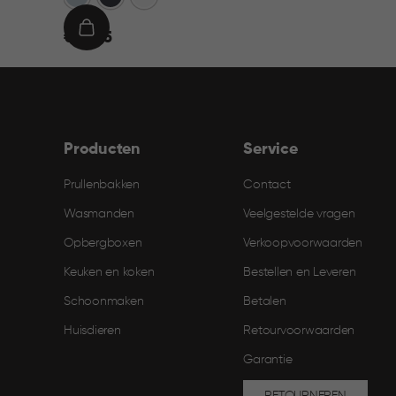
€
IN
€ 21,95
21,95
WINKELMAND
Producten
Service
Prullenbakken
Contact
Wasmanden
Veelgestelde vragen
Opbergboxen
Verkoopvoorwaarden
Keuken en koken
Bestellen en Leveren​
Schoonmaken
Betalen
Huisdieren
Retourvoorwaarden
Garantie