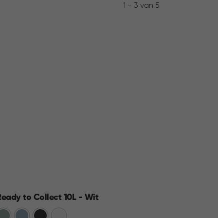
1 - 3 van 5
Ready to Collect 10L - Wit
Jute 
Groen
Blauw
Donkergrijs
Wit
Wit
A