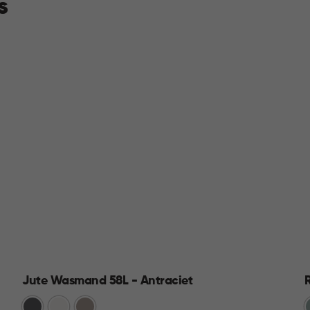
s
Jute Wasmand 58L - Antraciet
Antraciet
Wit
Taupe