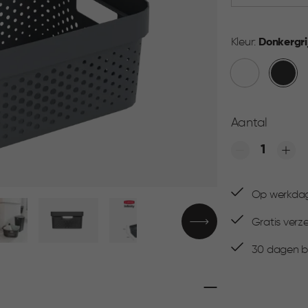
Kleur:
Donkergri
Wit
Donkerg
Aantal
Quantity
Op werkdage
▶
Gratis verz
30 dagen be