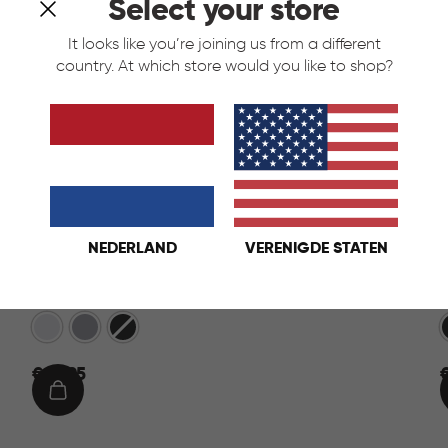
Select your store
It looks like you’re joining us from a different
country. At which store would you like to shop?
NEDERLAND
VERENIGDE STATEN
Infinity Dots Ladesysteem 4x11L - Wit
Wit
Licht
Donkergrijs
Grijs
€
€ 39,95
€
39,95
9
IN
WINKELMAND