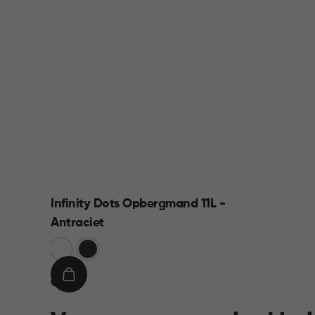
Infinity Dots Opbergmand 11L -
Antraciet
Wit
Donkergrijs
€
IN
€ 8,95
8,95
WINKELMAND