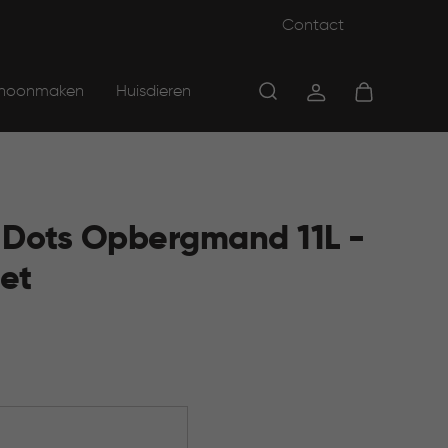
Contact
hoonmaken
Huisdieren
y Dots Opbergmand 11L -
et