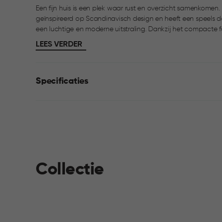
Een fijn huis is een plek waar rust en overzicht samenkomen.
geïnspireerd op Scandinavisch design en heeft een speels 
een luchtige en moderne uitstraling. Dankzij het compacte formaat van 11 liter is deze mand ideaal voor het
opbergen van dagelijkse spullen in de woonkamer, slaapka
LEES VERDER
maken hem prettig in gebruik. Eenvoudig schoon te maken 
Specificaties
Collectie