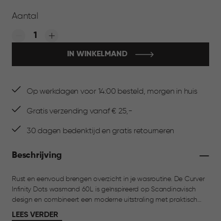
Aantal
Quantity:
IN WINKELMAND
Op werkdagen voor 14:00 besteld, morgen in huis
Gratis verzending vanaf € 25,-
30 dagen bedenktijd en gratis retourneren
Beschrijving
Rust en eenvoud brengen overzicht in je wasroutine. De Curver
Infinity Dots wasmand 60L is geïnspireerd op Scandinavisch
design en combineert een moderne uitstraling met praktisch
gemak. Het subtiele dots-patroon geeft de wasmand een
LEES VERDER
lichte, eigentijdse look die past in elke ruimte. De open structuur