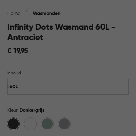
Breadcrumb
Navigation
Home
Wasmanden
Infinity Dots Wasmand 60L -
Antraciet
€
€ 19,95
19,95
Inhoud
Kleur:
Donkergrijs
Donkergrijs
Wit
Groen
Licht
Grijs